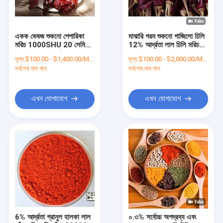
একক ভেষজ শুকনো পেপারিকা
মাঝারি গরম শুকনো গাজিলো চিলি
মরিচ 1000SHU 20 সেমি
12% আর্দ্রতা লাল চিলি মরিচ
শুকনো লাল গরম মরিচ
10000SHU
মূল্য:
$100.00 - $1,400.00/Metric Tons
মূল্য:
$100.00 - $2,000.00/Metric Tons
সর্বশেষ দাম পান
সর্বশেষ দাম পান
এখন যোগাযোগ
এখন যোগাযোগ
বাড়ি
পণ্য
ভিডিও
6% আর্দ্রতা গ্রানুল হালকা লাল
০.৩% সর্বোচ্চ অপদ্রব্য এবং