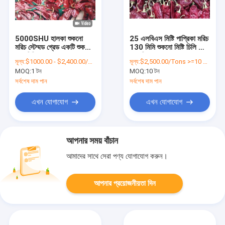
5000SHU হালকা শুকনো
25 এলবিএস মিষ্টি পাপ্রিকা মরিচ
মরিচ স্টেম্মড গ্রেড একটি শুকনো
130 মিমি শুকনো মিষ্টি চিলি লো
লাল চিলির পোড od
স্কোভিল
মূল্য:
$1000.00 - $2,400.00/Metric Tons
মূল্য:
$2,500.00/Tons >=10 Tons
MOQ:
1 টন
MOQ:
10 টন
সর্বশেষ দাম পান
সর্বশেষ দাম পান
এখন যোগাযোগ
এখন যোগাযোগ
আপনার সময় বাঁচান
আমাদের সাথে সেরা পণ্য যোগাযোগ করুন।
আপনার প্রয়োজনীয়তা দিন