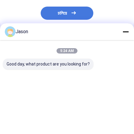
চালিয়ে
Jason
প্রস্তাবিত পণ্য
5:24 AM
Good day, what product are you looking for?
প্রাকৃতিক লাল কোন সংযোজন
Taste Hot Spicy
Sanying 2-3 I
নেই পেপ্রিকা মরিচ শুকনো লাল
Dried Red Chilli
and Impurity 1
মরিচ 10kg/CTN খাদ্য রান্না
Peppers for
Standards
করার জন্য
Seasoning Impurity 1
ভালো দাম
ভালো দাম
ভালো দাম