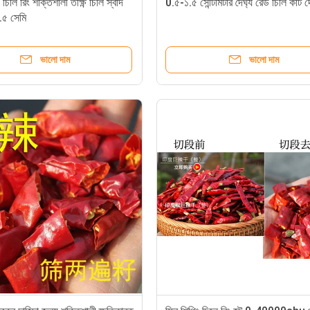
চিলি রিং শক্তিশালী তীক্ষ্ণ চিলি স্বাদ
0.৫-১.৫ সেন্টিমিটার দৈর্ঘ্য রেড চিলি কাট 
১.৫ সেমি
ভালো দাম
ভালো দাম