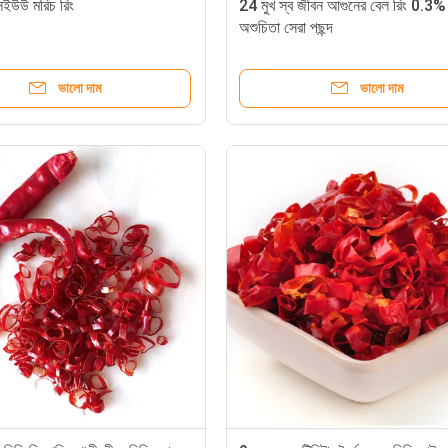
উউ মরিচ রিং
24 মুখ স্ব জীবন আগুনের বেল রিং 0.3% স
অশুচিতা সেরা পছন্দ
ভালো দাম
ভালো দাম