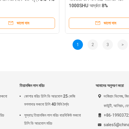
1000SHU আর্দ্রতা 8%
ভালো দাম
ভালো দাম
1
2
3
>
তিয়ানজিন লাল মরিচ
আমাদের অনুসরণ করো
 শুকনো
কোশার মরিচ চিলি ডি আরবোল 25 কেজি
দংজিয়াং ভিলেজ, জিংড
মশলাদার শুকনো চিলি 40 মিমি দৈর্ঘ্য
কাউন্টি, আনিয়াং, হে
মরিচ
সুস্বাদু তিয়ানজিন লাল মরিচ বারবিকিউ শুকনো
+86-1990372
চিলি ডি আরবোল মরিচ
sales5@chinac