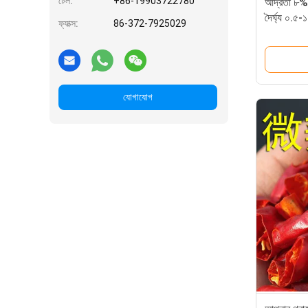
টেল:
+86-19903722780
আর্দ্রতা ৮% 
দৈর্ঘ্য ০.৫-
ফ্যাক্স:
86-372-7925029
যোগাযোগ