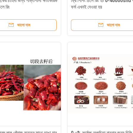
কের চাহিদা জন্য শক্তিশালী ক্ষতিকারক
ফ্রি শিপিং চিলে রিং হট 0-40000shu 
িলে রিং
ফর্ম এখনই দেওয়া হয়
ভালো দাম
ভালো দাম
রম লাল পেঁয়াজ বৃত্তের সাথে ভাঙা হার
0.৩% সর্বোচ্চ অশুচিতা রান্নার জন্য চিলি 