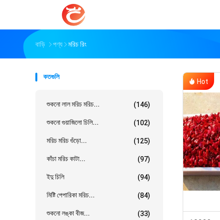
বাড়ি
পণ্য
মরিচ রিং
কতগুলি
Hot
শুকনো লাল মরিচ মরিচ...
(146)
শুকনো গুয়াজিলো চিলি...
(102)
মরিচ মরিচ গুঁড়ো...
(125)
কাঁচা মরিচ কাটা...
(97)
ইদু চিলি
(94)
মিষ্টি পেপারিকা মরিচ...
(84)
শুকনো লঙ্কা বীজ...
(33)