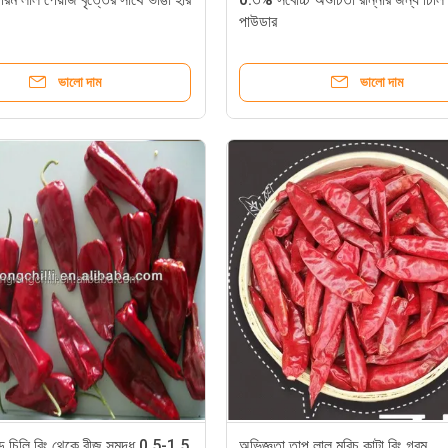
পাউডার
ভালো দাম
ভালো দাম
রেড চিলি রিং থেকে বীজ সমৃদ্ধ 0.5-1.5
অভিজ্ঞতা তাপ লাল মরিচ কাটা রিং গরম