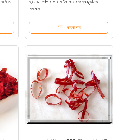
র্বোচ্চ
হট রেড পেপার কাট সঠিক কাটার জন্য চূড়ান্ত
সমাধান
ভালো দাম