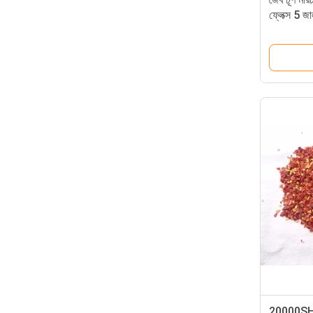
ফ্লেক্স 5 জ
20000SHU হট