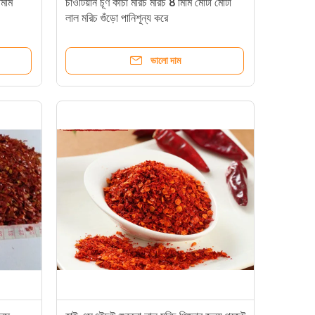
মিমি
চাওটিয়ান চূর্ণ কাঁচা মরিচ মরিচ 8 মিমি মোটা মোটা
লাল মরিচ গুঁড়ো পানিশূন্য করে
ভালো দাম