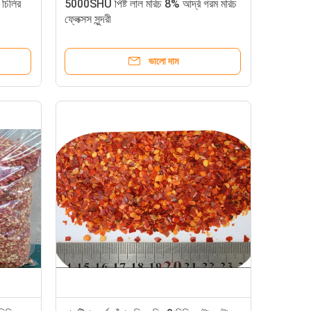
 চিলির
5000SHU পিষ্ট লাল মরিচ 8% আর্দ্র গরম মরিচ
ফ্লেক্সস সুন্দরী
ভালো দাম