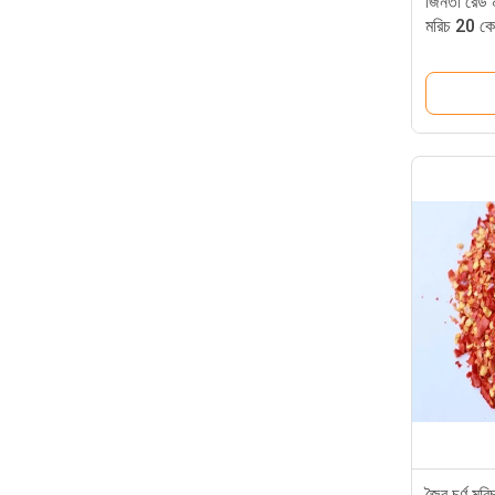
জিনতা রেড মর
মরিচ 20 ক
জৈব চূর্ণ 