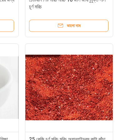
চূর্ণ মরিচ
ভালো দাম
পিজা
25 কেজি চূর্ণ মরিচ মরিচ অ্যানহাইড্রস কাটা কাঁচা