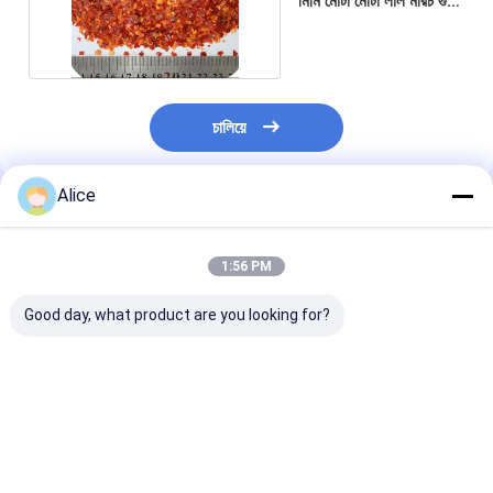
মিমি মোটা মোটা লাল মরিচ গুঁড়ো
পানিশূন্য করে
চালিয়ে
Alice
প্রস্তাবিত পণ্য
1:56 PM
Good day, what product are you looking for?
চিলি পেপার রেড হট পেপার
স্পাইসি পিষ্ট মরিচ পুষ্টিকর তথ্য
২০ শু চিলি পেপারস -
ফ্লেকস কনটেইনার লোড
ভিটামিন সি উচ্চ ডাবল প্লাস্টিকের
এশিয়ান স্বাদের জন্য চূ
20'FCL 40'FCL
ব্যাগ
মশলা