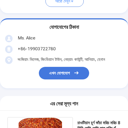
আরো দেখুন
যোগাযোগের ঠিকানা
Ms. Alice
+86-19903722780
দংজিয়াং ভিলেজ, জিংডিয়ান টাউন, নেহুয়াং কাউন্টি, আনিয়াং, হেনান
এখন যোগাযোগ
এর সেরা মূল্য পান
চাওটিয়ান চূর্ণ কাঁচা মরিচ মরিচ 8