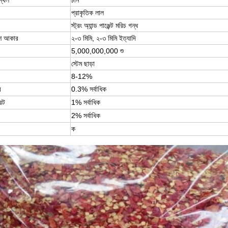
স্থল
চীন
প্রাকৃতিক লাল
স্ট্রং অ্যান্ড পাঞ্জেন্ট মরিচ গন্ধ
াশ আকার
২-৩ মিমি, ২-৩ মিমি ইত্যাদি
5,000,000,000 শু
স্টেম ছাড়া
8-12%
র
0.3% সর্বাধিক
েট
1% সর্বাধিক
2% সর্বাধিক
ক