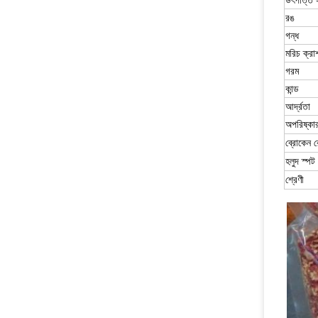
উৎপত্তি 
রঙ
গন্ধ
মরিচ ক্র
গরম
কান্ড
আর্দ্রতা
অপরিষ্কা
ব্রোকেন র
হলুদ স্পট
শ্রেণী