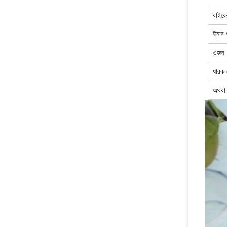
বাইরে
ইনার 
ওজন
ধারক
অথবা 