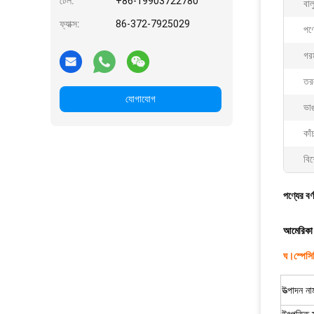
টেল:
+86-19903722780
বাল
ফ্যাক্স:
86-372-7925029
পণ্
গর
তরল
যোগাযোগ
ভাঙ
কাঁ
বিশ
পণ্যের বর্
আমেরিকা 
ঘ।
স্পেস
উত্পাদন না