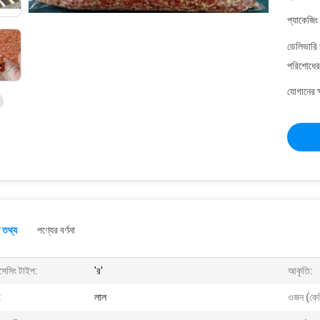
প্যাকেজিং
ডেলিভারি 
পরিশোধের 
যোগানের ক
 তথ্য
পণ্যের বর্ণনা
সেসিং টাইপ:
'র'
আকৃতি:
:
লাল
ওজন (কে