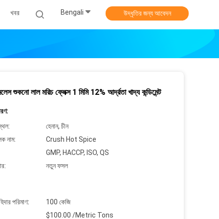
Bengali
খবর
উদ্ধৃতির জন্য আবেদন
িমলেস শুকনো লাল মরিচ ফ্লেক্স 1 মিমি 12% আর্দ্রতা খাদ্য কন্ডিমেন্ট
বরণ:
্থল:
হেনান, চীন
লক নাম:
Crush Hot Spice
GMP, HACCP, ISO, QS
ার:
নতুন ফসল
াহিদার পরিমাণ:
100 কেজি
$100.00 /Metric Tons