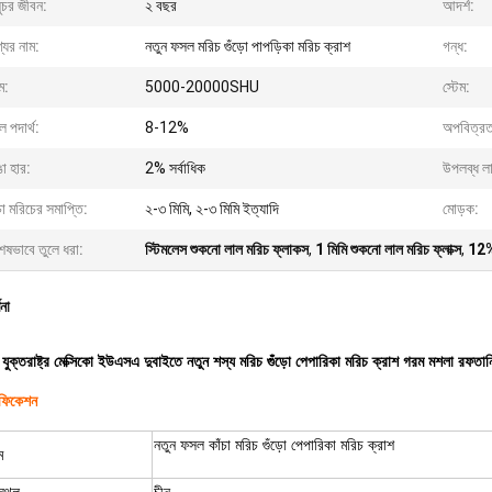
ুচর জীবন:
২ বছর
আদর্শ:
যের নাম:
নতুন ফসল মরিচ গুঁড়ো পাপড়িকা মরিচ ক্রাশ
গন্ধ:
ম:
5000-20000SHU
স্টেম:
 পদার্থ:
8-12%
অপবিত্রত
া হার:
2% সর্বাধিক
উপলব্ধ ল
চা মরিচের সমাপ্তি:
২-৩ মিমি, ২-৩ মিমি ইত্যাদি
মোড়ক:
েষভাবে তুলে ধরা:
স্টিমলেস শুকনো লাল মরিচ ফ্লাকস
,
1 মিমি শুকনো লাল মরিচ ফ্লাক্স
,
12% 
ণনা
যুক্তরাষ্ট্র মেক্সিকো ইউএসএ দুবাইতে নতুন শস্য মরিচ গুঁড়ো পেপারিকা মরিচ ক্রাশ গরম মশলা রফতান
িফিকেশন
নতুন ফসল কাঁচা মরিচ গুঁড়ো পেপারিকা মরিচ ক্রাশ
ম