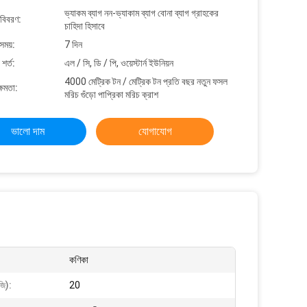
ভ্যাকম ব্যাগ নন-ভ্যাকাম ব্যাগ বোনা ব্যাগ গ্রাহকের
 বিবরণ:
চাহিদা হিসাবে
সময়:
7 দিন
শর্ত:
এল / সি, ডি / পি, ওয়েস্টার্ন ইউনিয়ন
4000 মেট্রিক টন / মেট্রিক টন প্রতি বছর নতুন ফসল
্ষমতা:
মরিচ গুঁড়ো পাপ্রিকা মরিচ ক্রাশ
ভালো দাম
যোগাযোগ
কণিকা
জি):
20