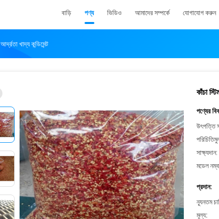
বাড়ি
পণ্য
ভিডিও
আমাদের সম্পর্কে
যোগাযোগ করুন
্দ্রতা খাদ্য কন্ডিমেন্ট
কাঁচা স্ট
পণ্যের বি
উৎপত্তি স
পরিচিতিমু
সাক্ষ্যদান:
মডেল নম্ব
প্রদান:
ন্যূনতম চ
মূল্য: