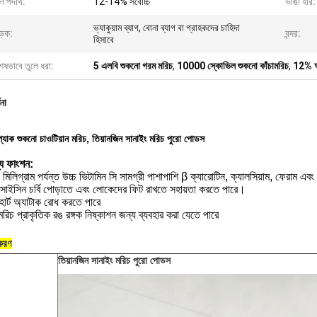
 পদার্থ:
12-14% সর্বোচ্চ
ভাঙা হার:
ভ্যাকুয়াম ব্যাগ, বোনা ব্যাগ বা গ্রাহকদের চাহিদা
ড়ক:
বন্দর:
হিসাবে
েষভাবে তুলে ধরা:
5 এলবি শুকনো গরম মরিচ
,
10000 স্কোভিল শুকনো কাঁচামরিচ
,
12% আর
ণনা
্যাক শুকনো চাওটিয়ান মরিচ, তিয়ানজিন সানাইং মরিচ পুরো পোডস
্য ফাংশন:
িলিগ্রাম পর্যন্ত উচ্চ ভিটামিন সি সামগ্রী পাশাপাশি β ক্যারোটিন, ক্যালসিয়াম, ফেরাম এব
পসাইসিন চর্বি পোড়াতে এবং লোকেদের ফিট রাখতে সহায়তা করতে পারে।
হার্ট অ্যাটাক রোধ করতে পারে
ি মরিচ প্রাকৃতিক রঙ রঙ্গক নিষ্কাশন জন্য ব্যবহার করা যেতে পারে
টকরণ
তিয়ানজিন সানাইং মরিচ পুরো পোডস