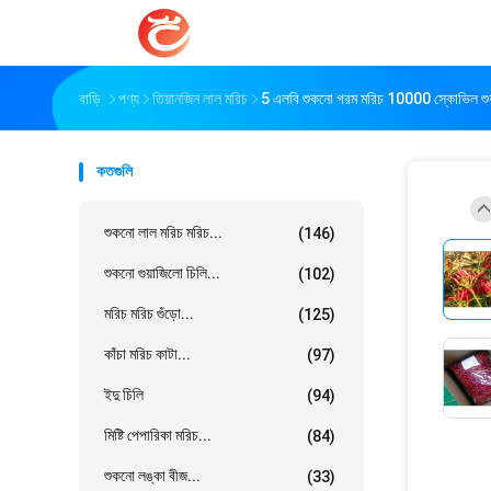
বাড়ি
পণ্য
তিয়ানজিন লাল মরিচ
5 এলবি শুকনো গরম মরিচ 10000 স্কোভিল শুক
কতগুলি
শুকনো লাল মরিচ মরিচ...
(146)
শুকনো গুয়াজিলো চিলি...
(102)
মরিচ মরিচ গুঁড়ো...
(125)
কাঁচা মরিচ কাটা...
(97)
ইদু চিলি
(94)
মিষ্টি পেপারিকা মরিচ...
(84)
শুকনো লঙ্কা বীজ...
(33)