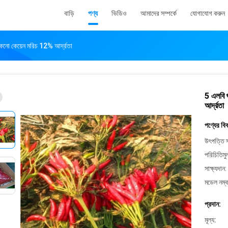
বাড়ি
পণ্য
ভিডিও
আমাদের সম্পর্কে
যোগাযোগ করুন
নো কেয়েন মরিচ 12% আর্দ্রতা
5 এলবি 
আর্দ্রতা
পণ্যের বি
উৎপত্তি স
পরিচিতিমু
সাক্ষ্যদান:
মডেল নম্ব
প্রদান:
মূল্য: