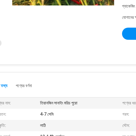
প্যাকেজিং
যোগানের ক
 তথ্য
পণ্যের বর্ণনা
যের নাম:
তিয়ানজিন সানাইং মরিচ পুরো
পণ্যের ধর
়তন:
4-7 সেমি
গরম:
ৃতি:
লাঠি
স্টেম: