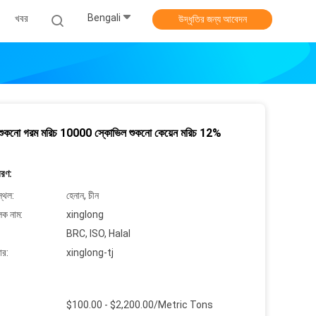
Bengali
খবর
উদ্ধৃতির জন্য আবেদন
শুকনো গরম মরিচ 10000 স্কোভিল শুকনো কেয়েন মরিচ 12%
বরণ:
্থল:
হেনান, চীন
লক নাম:
xinglong
BRC, ISO, Halal
ার:
xinglong-tj
$100.00 - $2,200.00/Metric Tons