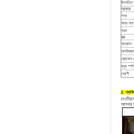
উৎপত্তি 
আকার
গন্ধ
অন্য নাম
গরম
রঙ
আর্দ্রতা
অপরিষ্কা
ব্রোকেন 
হলুদ স্পট
শ্রেণী
2. প্যাকি
চাওটিয়া
আপনার যদ