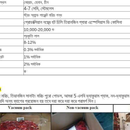
স্থল
নেহুয়াং, হেনান, চীন
4-7 সেমি, স্টেমলেস
স্ট্রং অ্যান্ড পাঞ্জেন্ট মরিচ গন্ধ
প্রোডাক্সিয়ান নম্ব্রে হট চিলি তিয়ানজিন প্যারা এস্পেসিয়াস ডি কোসিনা
10,000-20,000 শু
প্রকৃতি লাল
8-12%
র
0.3% সর্বাধিক
রেট
1% সর্বাধিক
2% সর্বাধিক
ক
ং
ন মরিচ, তিয়ানজিন সানাইং মরিচ পুরো পোডস, আমরা 5 এলবি ভ্যাকুয়াম প্যাক, নন-ভ্যাকুয়াম
ি অন্য ব্যাগের প্রয়োজন হয় তবে দয়া করে দয়া করে পরামর্শ দিন।