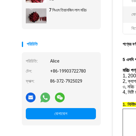
তরল
7 সিএম তিয়ানজিন লাল মরিচ
মো
বিশ
পরিচিতি
পণ্যের বর্
5 এলবি প
পরিচিতি:
Alice
মরিচ পণ
টেল:
+86-19903722780
1, 200 ম
ফ্যাক্স:
86-372-7925029
2, ক্যা
৩, মরিচ 
4, মিষ্ট
1. নির্দিষ্
যোগাযোগ