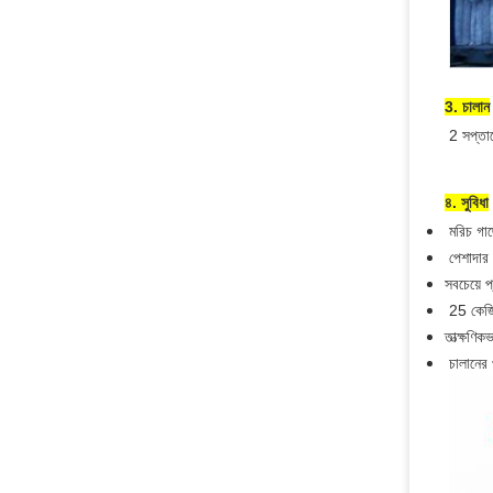
3. চালান
2 সপ্তাহ
৪. সুবিধা
মরিচ গাছ
পেশাদার
সবচেয়ে 
25 কেজি 
তাত্ক্ষণ
চালানের 