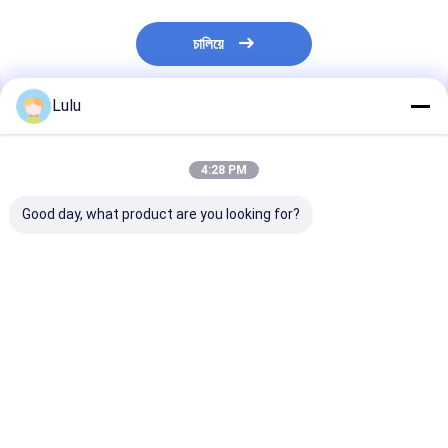
চালিয়ে
Lulu
প্রস্তাবিত পণ্য
4:28 PM
Good day, what product are you looking for?
তিয়ানজিন রেড চিলে ভিটামিন সি
ভিটামিন সি রেড জিনতা মরিচ
তিয়ানজিন গোলাকার লা
তে রুম তাপমাত্রায় তিয়ানজিন
(100 গ্রাম)
চিলে মাঠে বেড়েছে
ভালো দাম
ভালো দাম
ভালো দাম