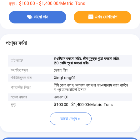
মূল্য：$100.00 - $1,400.00/Metric Tons
ভালো দাম
এখন যোগাযোগ
পণ্যের বর্ণনা
,
,
চাওটিয়ান শুকনো মরিচ
জীবাণুমুক্ত পুরো শুকনো মরিচ
হাইলাইট
20 কেজি পুরো শুকনো মরিচ
উৎপত্তি স্থল
হেনান, চীন
পরিচিতিমুলক নাম
XingLong01
পিপি বোনা ব্যাগ, ভ্যাকাম ব্যাগ বা নন-ভ্যাকাম ব্যাগ কার্টনে
প্যাকেজিং বিবরণ
বা গ্রাহকের চাহিদা হিসাবে
মডেল নম্বার
এক্সএল 01
মূল্য
$100.00 - $1,400.00/Metric Tons
আরো দেখুন