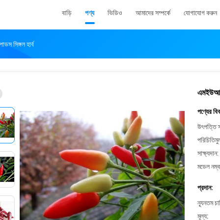
বাড়ি
পণ্য
ভিডিও
আমাদের সম্পর্কে
যোগাযোগ করুন
ডস সিঙ্গল হার্ব
এমইউআই ত
পণ্যের বি
উৎপত্তি স
পরিচিতিমু
সাক্ষ্যদান:
মডেল নম্ব
প্রদান:
ন্যূনতম চ
মূল্য: