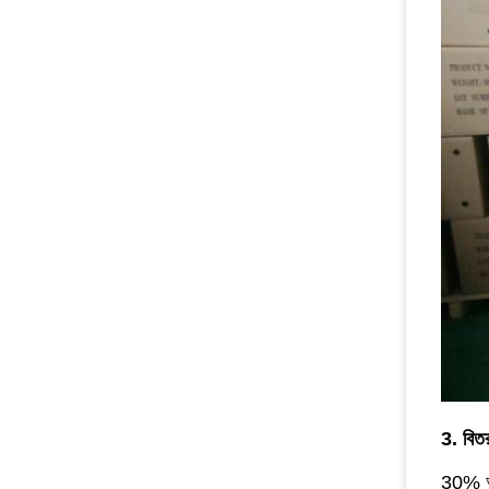
3. বিত
30% অগ