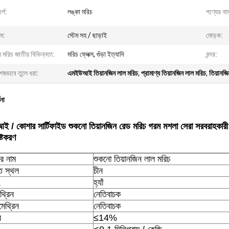
্শ:
লঙ্কা মরিচ
পণ্যের না
েম:
স্টেম সহ / ছাড়াই
মোড়ক:
 মরিচ জাতীয় বিভিন্নতা:
মরিচ ফ্লেক্স, গুঁড়া ইত্যাদি
বন্দর:
েষভাবে তুলে ধরা:
এমইউআই তিয়ানজিন লাল মরিচ
,
প্রামাণ্য তিয়ানজিন লাল মরিচ
,
তিয়ানজি
ণনা
 / কোশার সার্টিফাইড শুকনো তিয়ানজিন রেড মরিচ গরম মশলা সেরা সরবরাহকারী
িষ্টকরণ
ের নাম
শুকনো তিয়ানজিন লাল মরিচ
ি স্থল
চীন
হ্যাঁ
থ্রিন
নেতিবাচক
মেথ্রিন
নেতিবাচক
র
≤14%