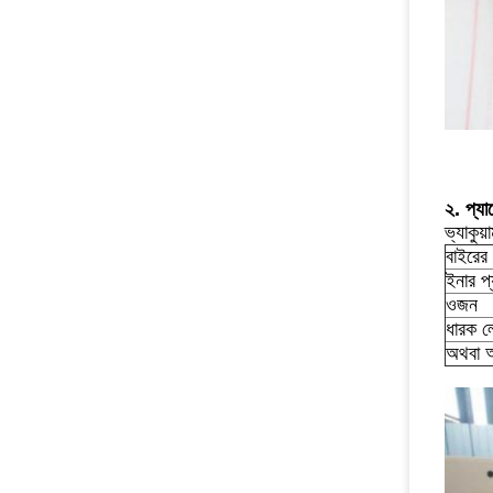
২. প্যা
ভ্যাকুয়
বাইরের 
ইনার প্
ওজন
ধারক 
অথবা আপ