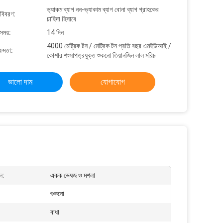
ভ্যাকম ব্যাগ নন-ভ্যাকাম ব্যাগ বোনা ব্যাগ গ্রাহকের
 বিবরণ:
চাহিদা হিসাবে
সময়:
14 দিন
4000 মেট্রিক টন / মেট্রিক টন প্রতি বছর এমইউআই /
্ষমতা:
কোশার শংসাপত্রযুক্ত শুকনো তিয়ানজিন লাল মরিচ
ভালো দাম
যোগাযোগ
ন:
একক ভেষজ ও মশলা
শুকনো
বাধা