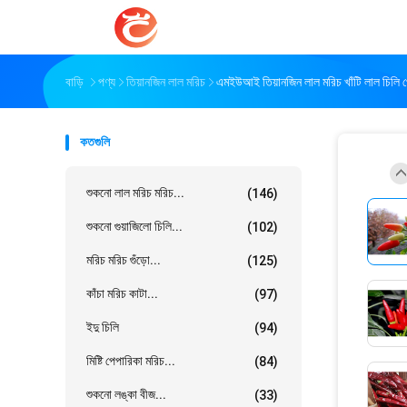
বাড়ি
পণ্য
তিয়ানজিন লাল মরিচ
এমইউআই তিয়ানজিন লাল মরিচ খাঁটি লাল চিলি পো
কতগুলি
শুকনো লাল মরিচ মরিচ...
(146)
শুকনো গুয়াজিলো চিলি...
(102)
মরিচ মরিচ গুঁড়ো...
(125)
কাঁচা মরিচ কাটা...
(97)
ইদু চিলি
(94)
মিষ্টি পেপারিকা মরিচ...
(84)
শুকনো লঙ্কা বীজ...
(33)