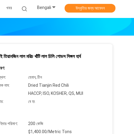
Bengali
খবর
উদ্ধৃতির জন্য আবেদন
িয়ানজিন লাল মরিচ খাঁটি লাল চিলি পোডস সিঙ্গল হার্ব
বরণ:
্থল:
হেনান, চীন
লক নাম:
Dried Tianjin Red Chili
HACCP, ISO, KOSHER, QS, MUI
ার:
বে হং
াহিদার পরিমাণ:
200 কেজি
$1,400.00/Metric Tons