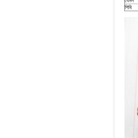
যেমন
পিবি