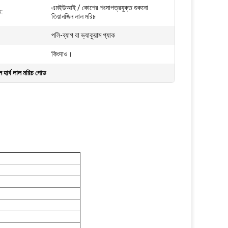
এমইউআই / কোশের শংসাপত্রযুক্ত শুকনো
ম:
তিয়ানজিন লাল মরিচ
পলি-ব্যাগ বা ভ্যাকুয়াম প্যাক
কিংদাও।
ন হার্ব লাল মরিচ পোড