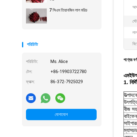
আদর
7 সিএম তিয়ানজিন লাল মরিচ
স্ট
লাল
বিশ
পরিচিতি
পণ্যের বর্
পরিচিতি:
Ms. Alice
টেল:
+86-19903722780
এমইউআই
ফ্যাক্স:
86-372-7925029
1. নির্দ
উত্পাদন
উৎপত্ত
বীজ সহ
যোগাযোগ
বাইফেন
সাইপার
ম্যাসচা