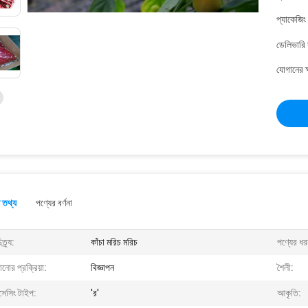
প্যাকেজিং
ডেলিভারি 
যোগানের ক
 তথ্য
পণ্যের বর্ণনা
ত্র্য:
কাঁচা মরিচ মরিচ
পণ্যের ধর
ানোর প্রক্রিয়া:
বিজ্ঞাপন
শৈলী:
সেসিং টাইপ:
'র'
আকৃতি: