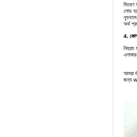
বিতরণ 
লোড হচ্
ন্যূনতম
অর্থ প্
4. কোম্
নিহুয়া
এলাকার 
আমরা গু
জন্য w