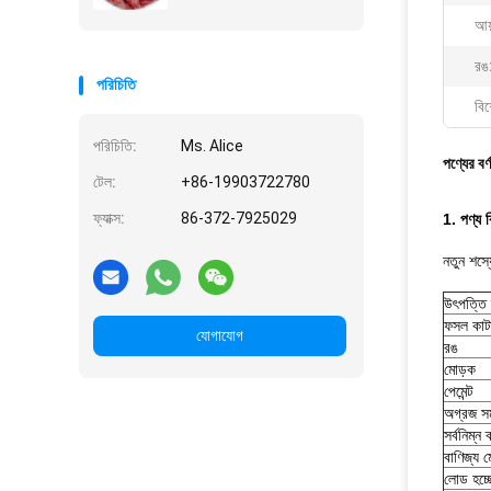
আয
রঙ
পরিচিতি
বিশ
পরিচিতি:
Ms. Alice
পণ্যের বর্
টেল:
+86-19903722780
ফ্যাক্স:
86-372-7925029
1. পণ্য 
নতুন শস্
উৎপত্তি 
ফসল কাটা
যোগাযোগ
রঙ
মোড়ক
পেমেন্ট
অগ্রজ সম
সর্বনিম্ন 
বাণিজ্য ম
লোড হচ্ছে