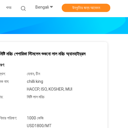
Bengali
খবর
উদ্ধৃতির জন্য আবেদন
ষ্টি মরিচ পেপারিকা স্টিমলেস শুকনো লাল মরিচ অ্যানহাইড্রস
বরণ:
্থল:
হেনান, চীন
লক নাম:
chilli king
HACCP, ISO, KOSHER, MUI
ার:
মিষ্টি লাল মরিচ
াহিদার পরিমাণ:
1000 কেজি
USD1800/MT