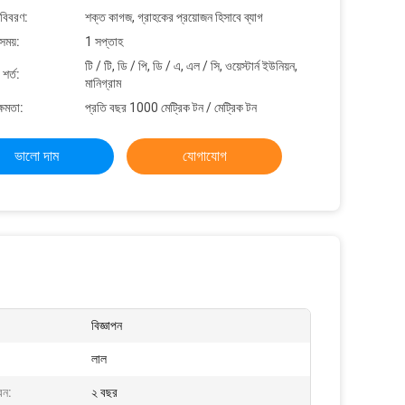
 বিবরণ:
শক্ত কাগজ, গ্রাহকের প্রয়োজন হিসাবে ব্যাগ
সময়:
1 সপ্তাহ
টি / টি, ডি / পি, ডি / এ, এল / সি, ওয়েস্টার্ন ইউনিয়ন,
শর্ত:
মানিগ্রাম
্ষমতা:
প্রতি বছর 1000 মেট্রিক টন / মেট্রিক টন
ভালো দাম
যোগাযোগ
বিজ্ঞাপন
লাল
বন:
২ বছর