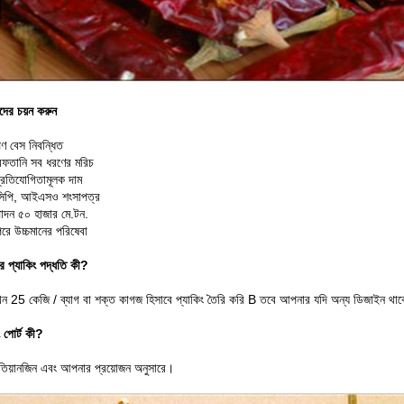
ের চয়ন করুন
ণ বেস নিবন্ধিত
রফতানি সব ধরণের মরিচ
প্রতিযোগিতামূলক দাম
িপি, আইএসও শংসাপত্র
ত্পাদন ৫০ হাজার মে.টন.
রে উচ্চমানের পরিষেবা
 প্যাকিং পদ্ধতি কী?
 25 কেজি / ব্যাগ বা শক্ত কাগজ হিসাবে প্যাকিং তৈরি করি B তবে আপনার যদি অন্য ডিজাইন থ
ং পোর্ট কী?
তিয়ানজিন এবং আপনার প্রয়োজন অনুসারে।