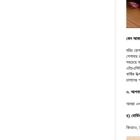
কেন আমাদ
মরিচ রোপ
পেশাদার 
সবচেয়ে 
এইচএসিস
বার্ষিক উ
চালানের প
৩. আপনার
আমরা এখন
৪) বোর্ডি
কিংডাও, 