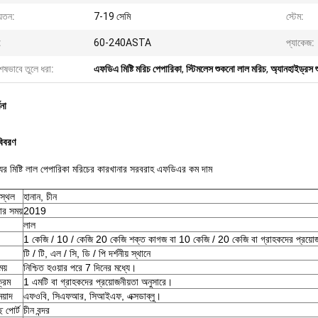
়তন:
7-19 সেমি
স্টেম:
:
60-240ASTA
প্যাকেজ:
েষভাবে তুলে ধরা:
এফডিএ মিষ্টি মরিচ পেপারিকা
,
স্টিমলেস শুকনো লাল মরিচ
,
অ্যানহাইড্রস 
ণনা
বিবরণ
যের মিষ্টি লাল পেপারিকা মরিচের কারখানার সরবরাহ এফডিএর কম দাম
স্থল
হানান, চীন
র সময়
2019
লাল
1 কেজি / 10 / কেজি 20 কেজি শক্ত কাগজ বা 10 কেজি / 20 কেজি বা গ্রাহকদের প্রয়োজ
টি / টি, এল / সি, ডি / পি দর্শনীয় স্থানে
য়
নিশ্চিত হওয়ার পরে 7 দিনের মধ্যে।
ক্রম
1 এমটি বা গ্রাহকদের প্রয়োজনীয়তা অনুসারে।
েয়াদ
এফওবি, সিএফআর, সিআইএফ, এক্সডাব্লু।
 পোর্ট
চীন বন্দর