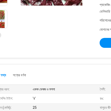
প্যাকেজিং
ডেলিভারি 
পরিশোধের 
যোগানের ক
 তথ্য
পণ্যের বর্ণনা
যের ধরন:
একক ভেষজ ও মশলা
শৈলী:
সেসিং টাইপ:
'র'
রঙ:
ন (কেজি):
25
বালুচর জী