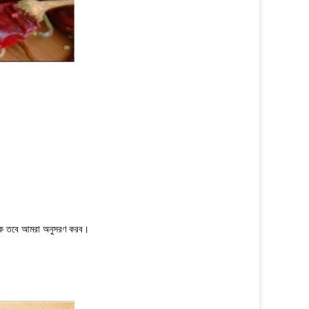
াকে তবে আমরা অনুসরণ করব।