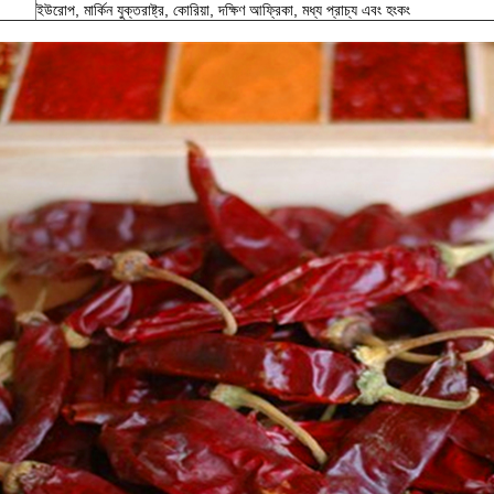
ইউরোপ, মার্কিন যুক্তরাষ্ট্র, কোরিয়া, দক্ষিণ আফ্রিকা, মধ্য প্রাচ্য এবং হংকং