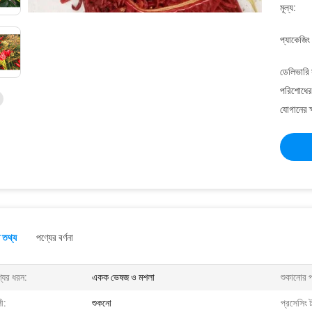
মূল্য:
প্যাকেজিং
ডেলিভারি 
পরিশোধের 
যোগানের ক
 তথ্য
পণ্যের বর্ণনা
যের ধরন:
একক ভেষজ ও মশলা
শুকানোর প্
ী:
শুকনো
প্রসেসিং 