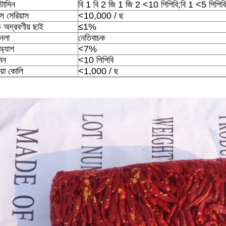
োসিন
বি 1 বি 2 জি 1 জি 2 <10 পিপিবি;বি 1 <5 পিপিবি
াস সেরিয়াস
<10,000 / ছ
 অদ্রবণীয় ছাই
≤1%
েলা
নেতিবাচক
অ্যাশ
<7%
সিন
<10 পিপিবি
য়া কোলি
<1,000 / ছ