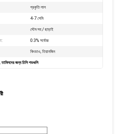
প্রকৃতি লাল
4-7 সেমি
স্টেম সহ / ছাড়াই
া:
0.3% সর্বোচ্চ
কিংডাও, তিয়ানজিন
,
তামিলদের জন্য চিলি পডগুলি
রী