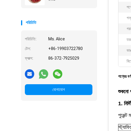
পণ্
গন্
পরিচিতি
গর
পরিচিতি:
Ms. Alice
তরল
টেল:
+86-19903722780
ভাঙ
ফ্যাক্স:
86-372-7925029
বিশ
পণ্যের বর্
যোগাযোগ
শুকনো গ
1. নির্দ
পুঞ্জেন
স্ট্যা