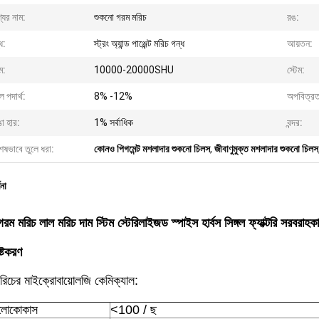
যের নাম:
শুকনো গরম মরিচ
রঙ:
ধ:
স্ট্রং অ্যান্ড পাঞ্জেন্ট মরিচ গন্ধ
আয়তন:
ম:
10000-20000SHU
স্টেম:
 পদার্থ:
8% -12%
অপবিত্রত
া হার:
1% সর্বাধিক
বন্দর:
েষভাবে তুলে ধরা:
কোনও পিগমেন্ট মশলাদার শুকনো চিলস
,
জীবাণুমুক্ত মশলাদার শুকনো চিলস
ণনা
রম মরিচ লাল মরিচ দাম স্টিম স্টেরিলাইজড স্পাইস হার্বস সিঙ্গল ফ্যাক্টরি সরবরাহকা
িষ্টকরণ
্ট মরিচের মাইক্রোবায়োলজি কেমিক্যাল:
ফিলোকোকাস
<100 / ছ