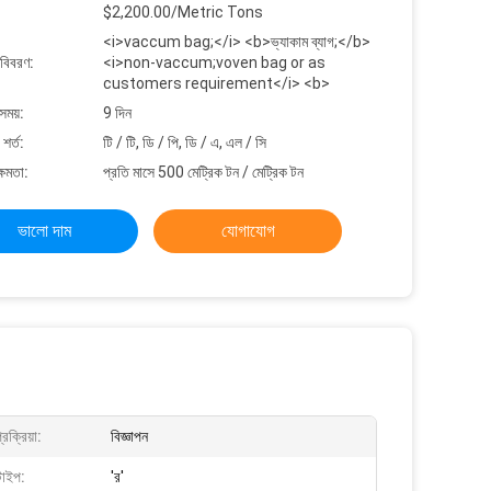
$2,200.00/Metric Tons
<i>vaccum bag;</i> <b>ভ্যাকাম ব্যাগ;</b>
 বিবরণ:
<i>non-vaccum;voven bag or as
customers requirement</i> <b>
সময়:
9 দিন
শর্ত:
টি / টি, ডি / পি, ডি / এ, এল / সি
্ষমতা:
প্রতি মাসে 500 মেট্রিক টন / মেট্রিক টন
ভালো দাম
যোগাযোগ
রক্রিয়া:
বিজ্ঞাপন
টাইপ:
'র'