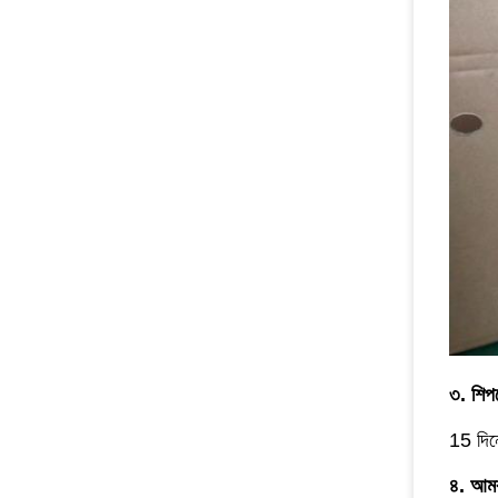
৩. শিপম
15 দিনে
৪. আমর