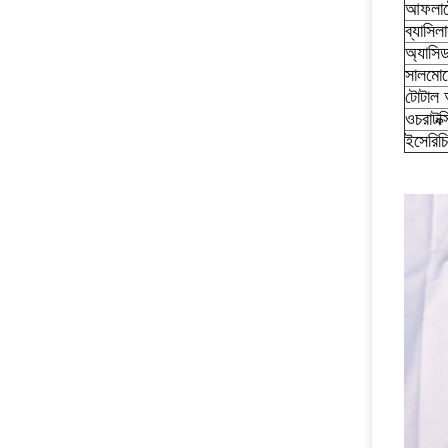
আফলাট
ব্যাসিল
অ্যাসিড
সালমোন
টোটাল 
ওচরাটক্
ইসেরিচি