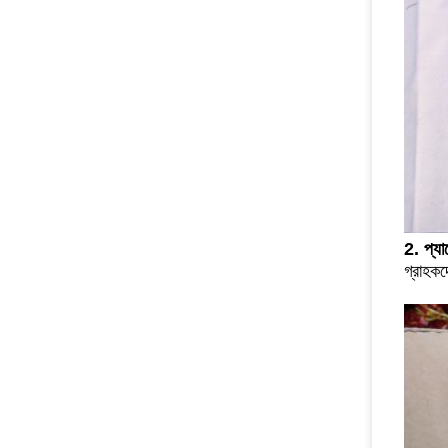
2. প্য
গ্রাহক