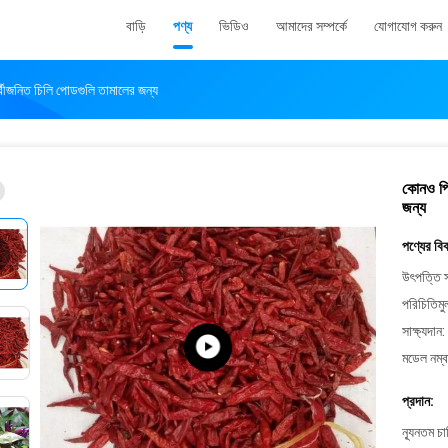
বাড়ি
পণ্য
ভিডিও
আমাদের সম্পর্কে
যোগাযোগ করুন
র্বীজনিত চিলি পোডগুলি তামালের জন্য
কোনও পিগ
জন্য
পণ্যের বি
উৎপত্তি স
পরিচিতিমু
সাক্ষ্যদান:
মডেল নম্ব
প্রদান:
ন্যূনতম চ