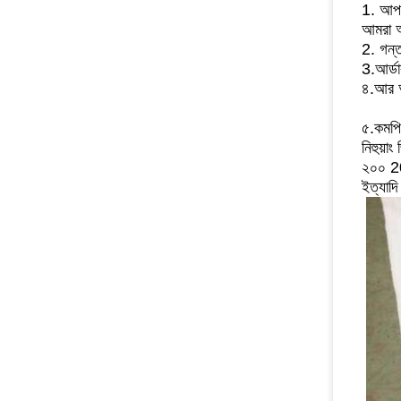
1. আপন
আমরা আ
2. গন্ত
3.আর্ডা
৪.আর অ
৫.কমপি
নিহুয়া
২০০ 200
ইত্যাদি