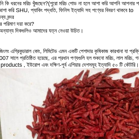
ি কি ধরনের মরিচ খুঁজছেন?(পুরো মরিচ পোড না হলে আশা করি আপনি আপনার পণ্
শা করি SHU, প্যাকিং পদ্ধতি, ফিনিস ইত্যাদি সহ পণ্যের বিবরণ থাকবে to
ব্য বন্দর
র পরিমাণ দয়া করে?
ন্যান্য দিকগুলিও আমাদের যত্ন নেওয়া উচিত।
ং জিংলং এগ্রিকুচারাল কোং, লিমিটেড এমন একটি পেশাদার কৃষিকাজ কারখানা যা প্
7 সালে প্রতিষ্ঠিত হয়েছে, এর প্রধান পণ্যগুলি হল শুকনো মরিচ, লাল মরিচ, গরম 
 products , ইউরোপ এবং দক্ষিণ-পূর্ব এশিয়ার দেশসমূহ ইত্যাদি ৫০ টি কৌটরি।