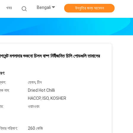
Bengali
খবর
উদ্ধৃতির জন্য আবেদন
মেন্ট মশলাদার শুকনো চিলস বাষ্প নির্বীজনিত চিলি পোডগুলি তামালের
বরণ:
্থল:
হেনান, চীন
লক নাম:
Dried Hot Chilli
HACCP, ISO, KOSHER
ার:
ওয়াংওয়ং
াহিদার পরিমাণ:
260 কেজি