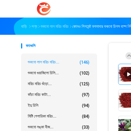
বাড়ি
পণ্য
শুকনো লাল মরিচ মরিচ
কোনও পিগমেন্ট মশলাদার শুকনো চিলস বাষ্প নি
কতগুলি
শুকনো লাল মরিচ মরিচ...
(146)
শুকনো গুয়াজিলো চিলি...
(102)
মরিচ মরিচ গুঁড়ো...
(125)
কাঁচা মরিচ কাটা...
(97)
ইদু চিলি
(94)
মিষ্টি পেপারিকা মরিচ...
(84)
শুকনো লঙ্কা বীজ...
(33)