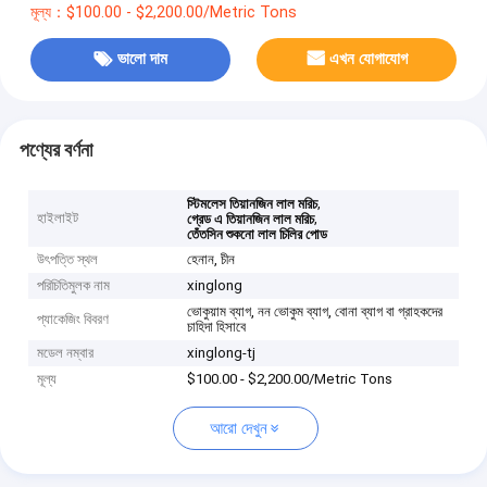
মূল্য：$100.00 - $2,200.00/Metric Tons
ভালো দাম
এখন যোগাযোগ
পণ্যের বর্ণনা
,
স্টিমলেস তিয়ানজিন লাল মরিচ
হাইলাইট
,
গ্রেড এ তিয়ানজিন লাল মরিচ
তেঁতসিন শুকনো লাল চিলির পোড
উৎপত্তি স্থল
হেনান, চীন
পরিচিতিমুলক নাম
xinglong
ভোকুয়াম ব্যাগ, নন ভোকুম ব্যাগ, বোনা ব্যাগ বা গ্রাহকদের
প্যাকেজিং বিবরণ
চাহিদা হিসাবে
মডেল নম্বার
xinglong-tj
মূল্য
$100.00 - $2,200.00/Metric Tons
আরো দেখুন