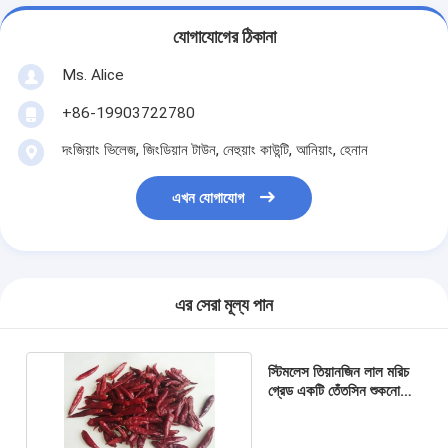
যোগাযোগের ঠিকানা
Ms. Alice
+86-19903722780
দংজিয়াং ভিলেজ, জিংডিয়ান টাউন, নেহুয়াং কাউন্টি, আনিয়াং, হেনান
এখন যোগাযোগ
এর সেরা মূল্য পান
স্টিমলেস তিয়ানজিন লাল মরিচ
গ্রেড একটি তেঁতসিন শুকনো
লাল চিলির পোড