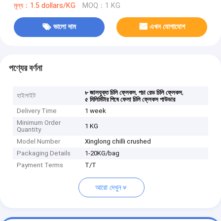
মূল্য：1.5 dollars/KG
MOQ：1 KG
ভালো দাম
এখন যোগাযোগ
পণ্যের বর্ণনা
,
,
৮ জালযুক্ত চিলি ফ্লেকস
পচা রেড চিলি ফ্লেকস
হাইলাইট
৫ মিলিমিটার পিষে ফেলা চিলি ফ্লেকস পাউডার
Delivery Time
1 week
Minimum Order
1 KG
Quantity
Model Number
Xinglong chilli crushed
Packaging Details
1-20KG/bag
Payment Terms
T/T
আরো দেখুন