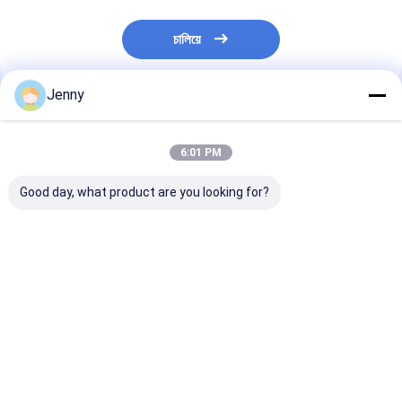
চালিয়ে
Jenny
প্রস্তাবিত পণ্য
6:01 PM
Good day, what product are you looking for?
চিলি পেপার রেড হট পেপার
স্পাইসি পিষ্ট মরিচ পুষ্টিকর তথ্য
২০ শু চিলি পেপারস -
ফ্লেকস কনটেইনার লোড
ভিটামিন সি উচ্চ ডাবল প্লাস্টিকের
এশিয়ান স্বাদের জন্য চূ
20'FCL 40'FCL
ব্যাগ
মশলা
ভালো দাম
ভালো দাম
ভালো দাম