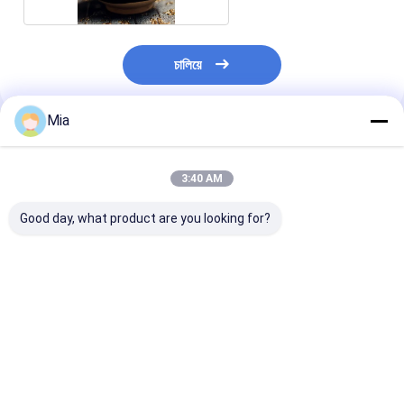
চালিয়ে
Mia
প্রস্তাবিত পণ্য
3:40 AM
Good day, what product are you looking for?
স্যালমোনেলা নেগেটিভ চিলি
উচ্চ ভিটামিন সি এবং
মাংস প্রক্রিয়াকরণ এব
পেঁয়াজ পাউডার ৬০-৮০ মেশ উচ্চ
অ্যান্টিঅক্সিডেন্ট সমৃদ্ধ প্রিমিয়াম
মিশ্রণের জন্য নেতিবাচ
ভিটামিন সি এবং অ্যান্টিঅক্সিড্যান্ট
চিলি মরিচের গুঁড়ো, ৬০-৮০ মেশ
সালমোনেলা সহ প্রিমি
খাদ্য উত্পাদন জন্য
সূক্ষ্মতা এবং ২৪ মাসের শেলফ
220 এএসটিএ চিলে প
লাইফ
পাউডার 1000 গ্রাম
ভালো দাম
ভালো দাম
ভালো দাম