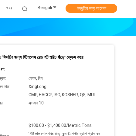
Bengali
খবর
উদ্ধৃতির জন্য আবেদন
চ কিমচির জন্য স্টিমলেস রেড হট মরিচ গুঁড়ো ফ্লেক্স করে
বরণ:
্থল:
হেনান, চীন
লক নাম:
XingLong
GMP, HACCP, ISO, KOSHER, QS, MUI
ার:
এক্সএল 10
$100.00 - $1,400.00/Metric Tons
মিষ্টি লাল গোলমরিচ গুঁড়ো ক্র্যাফ্ট পেপার ব্যাগে প্যাক করা