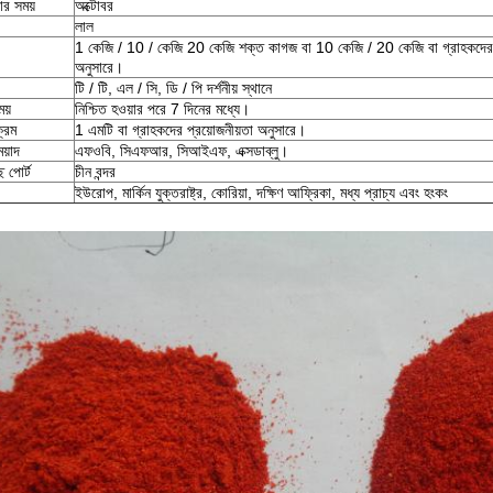
র সময়
অক্টোবর
লাল
1 কেজি / 10 / কেজি 20 কেজি শক্ত কাগজ বা 10 কেজি / 20 কেজি বা গ্রাহকদের 
অনুসারে।
টি / টি, এল / সি, ডি / পি দর্শনীয় স্থানে
য়
নিশ্চিত হওয়ার পরে 7 দিনের মধ্যে।
ক্রম
1 এমটি বা গ্রাহকদের প্রয়োজনীয়তা অনুসারে।
েয়াদ
এফওবি, সিএফআর, সিআইএফ, এক্সডাব্লু।
 পোর্ট
চীন বন্দর
ইউরোপ, মার্কিন যুক্তরাষ্ট্র, কোরিয়া, দক্ষিণ আফ্রিকা, মধ্য প্রাচ্য এবং হংকং