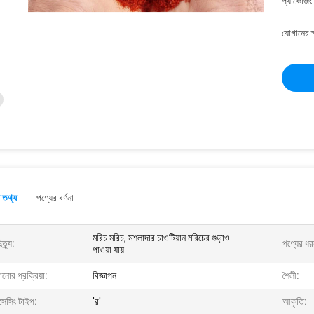
প্যাকেজিং
যোগানের ক
 তথ্য
পণ্যের বর্ণনা
মরিচ মরিচ, মশলাদার চাওটিয়ান মরিচের গুড়াও
ত্র্য:
পণ্যের ধর
পাওয়া যায়
ানোর প্রক্রিয়া:
বিজ্ঞাপন
শৈলী:
সেসিং টাইপ:
'র'
আকৃতি: