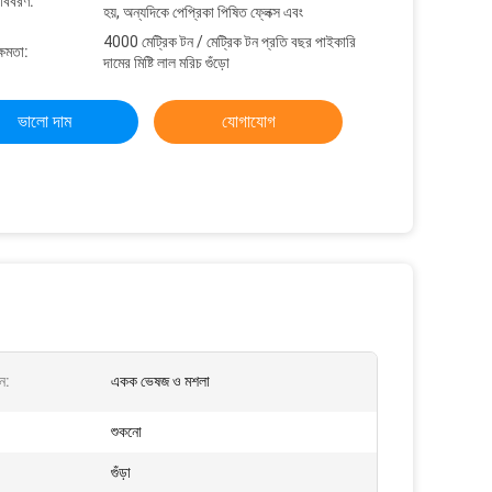
 বিবরণ:
হয়, অন্যদিকে পেপ্রিকা পিষিত ফ্লেক্স এবং
4000 মেট্রিক টন / মেট্রিক টন প্রতি বছর পাইকারি
্ষমতা:
দামের মিষ্টি লাল মরিচ গুঁড়ো
ভালো দাম
যোগাযোগ
ন:
একক ভেষজ ও মশলা
শুকনো
গুঁড়া