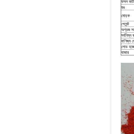
ফসল কাটা
রঙ
মোড়ক
পেমেন্ট
অগ্রজ সম
সর্বনিম্ন 
বাণিজ্য ম
লোড হচ্ছে
বাজার