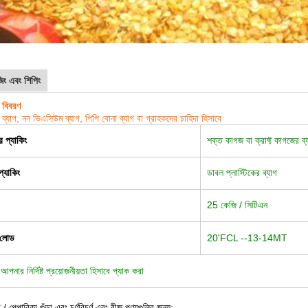
জিং এবং শিপিং
ং বিবরণ
 ব্যাগ, নন ভিএ
সিউম ব্যাগ, পিপি বোনা ব্যাগ বা গ্রাহকদের চাহিদা হিসাবে
র প্যাকিং
শক্ত কাগজ বা ক্রাফ্ট কাগজের ব্
প্যাকিং
ডাবল প্লাস্টিকের ব্যাগ
25 কেজি / সিটিএন
 লোড
20'FCL --13-14MT
আপনার নির্দিষ্ট প্রয়োজনীয়তা হিসাবে প্যাক করা
 / পেপারিকা গুঁড়া এবং চূর্ণবিচূর্ণ এবং বীজ পণ্যগুলির জন্য: