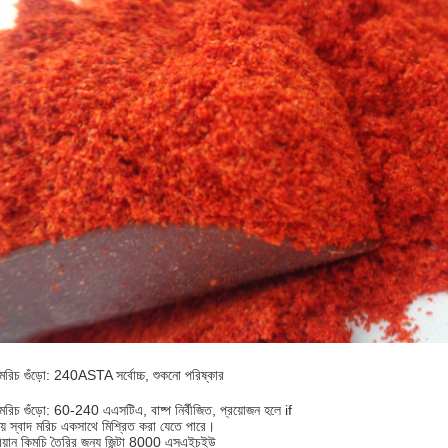
ল মরিচ গুঁড়ো: 240ASTA সর্বোচ্চ, শুকনো পরিষ্কার
ল মরিচ গুঁড়ো: 60-240 এএসটিএ, বাষ্প নির্বীজিত, প্রয়োজন হলে if
নরায় স্বাদ মরিচ একসাথে মিশ্রিত করা যেতে পারে।
য়ান কিমচি তৈরির জন্য জিন্টা 8000 এসএইচইউ