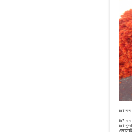
মিষ্টি লা
মিষ্টি লা
মিষ্টি পু
যেমনকোরি