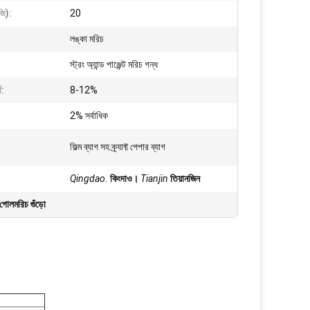
জি):
20
লঙ্কা মরিচ
স্ট্রং অ্যান্ড পাঞ্জেন্ট মরিচ গন্ধ
থ:
8-12%
2% সর্বাধিক
ফিল্ম ব্যাগ সহ ক্র্যাফ্ট পেপার ব্যাগ
Qingdao.
কিংদাও।
Tianjin
তিয়ানজিন
গোলমরিচ গুঁড়ো