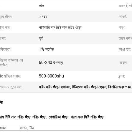
:
লাল
ওজন (কে
ুচর জীবন:
২ বছর
আদর্শ:
যের নাম:
পাইকারি দাম মিষ্টি লাল মরিচ গুঁড়ো
গন্ধ:
জ সহ:
হ্যাঁ
তরল পদার্
বিত্রতা:
1% সর্বোচ্চ
ভাঙা হার:
প্রিকা পাউডার এর
60-240 উপলব্ধ
মোড়ক:
সটিএ:
ionচ্ছিক স্বাদ:
500-8000shu
বন্দর:
েষভাবে তুলে ধরা:
মরিচ মরিচ গুঁড়ো ফ্লাকস
,
স্টিমলেস মরিচ গুঁড়ো ফ্লেক্স
,
কিমচির জন্য গরম 
ণনা
ম মিষ্টি লাল মরিচ গুঁড়ো মরিচ গুঁড়ো, পেপারিকা গুঁড়ো, গরম এবং মিষ্টি মরিচ গুঁড়ো
স্থল
হানান, চীন