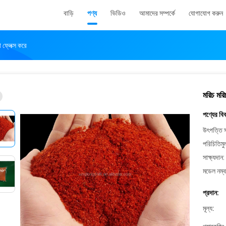
বাড়ি
পণ্য
ভিডিও
আমাদের সম্পর্কে
যোগাযোগ করুন
 ফ্লেক্স করে
মরিচ মরি
পণ্যের বি
উৎপত্তি স
পরিচিতিমু
সাক্ষ্যদান:
মডেল নম্ব
প্রদান:
মূল্য: