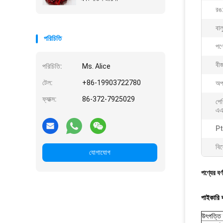
রঙ
বাল
পরিচিতি
পণ্
বী
পরিচিতি:
Ms. Alice
টেল:
+86-19903722780
অপ
ফ্যাক্স:
86-372-7925029
পে
এএ
Pt
বিশ
যোগাযোগ
পণ্যের বর্
পাইকারি দা
উৎপত্তি 