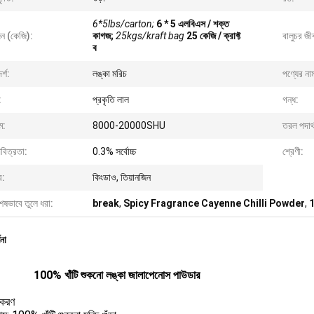
6*5lbs/carton;
6 * 5 এলবিএস / শক্ত
ন (কেজি):
কাগজ;
25kgs/kraft bag
25 কেজি / ক্রাফ্ট
বালুচর জী
ব
্শ:
লঙ্কা মরিচ
পণ্যের না
:
প্রকৃতি লাল
গন্ধ:
ম:
8000-20000SHU
তরল পদার্
বিত্রতা:
0.3% সর্বোচ্চ
শ্রেণী:
র:
কিংডাও, তিয়ানজিন
েষভাবে তুলে ধরা:
break
,
Spicy Fragrance Cayenne Chilli Powder
,
ণনা
100% খাঁটি শুকনো লঙ্কা জালাপেনোস পাউডার
্টকরণ