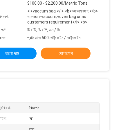
$100.00 - $2,200.00/Metric Tons
<i>vaccum bag;</i> <b>ভ্যাকাম ব্যাগ;</b>
 বিবরণ:
<i>non-vaccum;voven bag or as
customers requirement</i> <b>
শর্ত:
টি / টি, ডি / পি, এল / সি
্ষমতা:
প্রতি মাসে 500 মেট্রিক টন / মেট্রিক টন
ভালো দাম
যোগাযোগ
রক্রিয়া:
বিজ্ঞাপন
টাইপ:
'র'
লাল