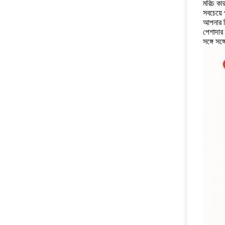
মরিচ কা
সবচেয়ে
আপনার ড
পেশাদার 
সঙ্গে সঙ