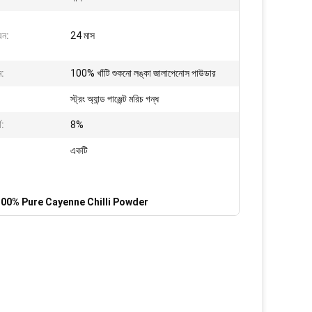
বন:
24 মাস
ম:
100% খাঁটি শুকনো লঙ্কা জালাপেনোস পাউডার
স্ট্রং অ্যান্ড পাঞ্জেন্ট মরিচ গন্ধ
থ:
8%
একটি
100% Pure Cayenne Chilli Powder