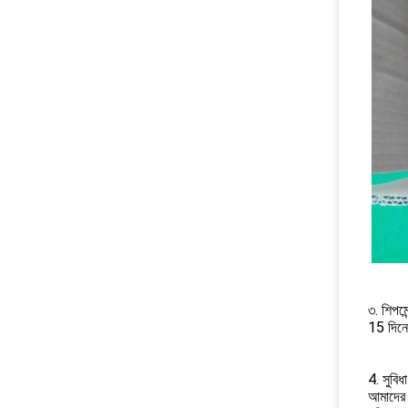
৩. শিপমেন
15 দিনের
4. সুবিধা
আমাদের 