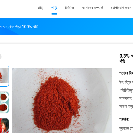
বাড়ি
পণ্য
ভিডিও
আমাদের সম্পর্কে
যোগাযোগ করুন
লালচে মরিচ গুঁড়া 100% খাঁটি
0.3% অপর
খাঁটি
পণ্যের বি
উৎপত্তি স
পরিচিতিমু
সাক্ষ্যদান:
মডেল নম্ব
প্রদান:
ন্যূনতম চ