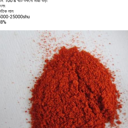
াম: 100% খাঁটি শুকনো মরিচ গুঁড়া
জিংলং
কৃতিক লাল
15000-25000shu
: 8%