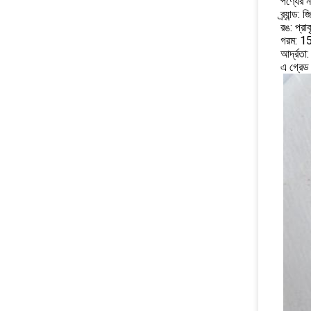
পণ্যের ন
ব্র্যান্ড: 
রঙ: প্রা
গরম: 
আর্দ্রতা
এ গ্রেড