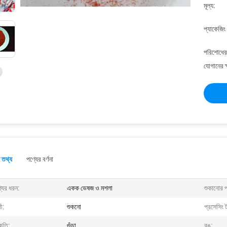
মূল্য:
প্যাকেজিং
পরিশোধের 
যোগানের ক
 তথ্য
পণ্যের বর্ণনা
যের ধরন:
একক ভেষজ ও মশলা
শুকানোর প্
ী:
শুকনো
প্রসেসিং 
ৃতি:
গুঁড়া
রঙ: