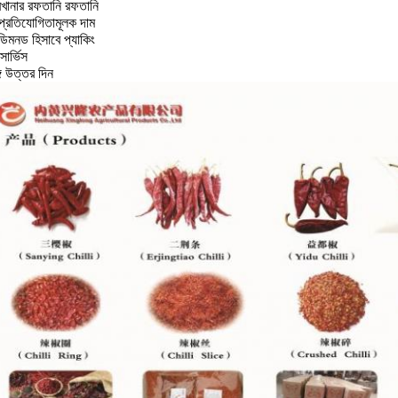
রখানার রফতানি রফতানি
 প্রতিযোগিতামূলক দাম
িমনড হিসাবে প্যাকিং
সার্ভিস
্গে উত্তর দিন