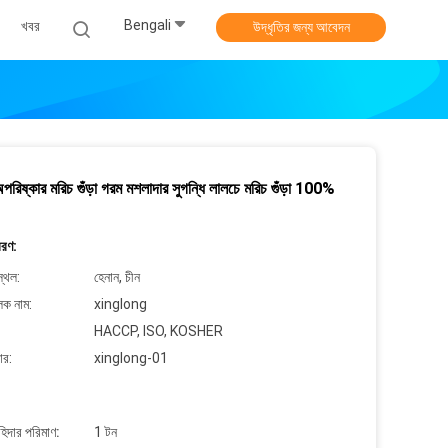
Bengali
খবর
উদ্ধৃতির জন্য আবেদন
িষ্কার মরিচ গুঁড়া গরম মশলাদার সুগন্ধি লালচে মরিচ গুঁড়া 100%
বরণ:
্থল:
হেনান, চীন
লক নাম:
xinglong
HACCP, ISO, KOSHER
ার:
xinglong-01
াহিদার পরিমাণ:
1 টন