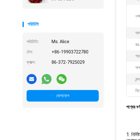
ওজ
পরিচিতি
আদর
পরিচিতি:
Ms. Alice
রঙ
টেল:
+86-19903722780
গর
ফ্যাক্স:
86-372-7925029
অপ
বন্দ
বিশ
যোগাযোগ
পণ্যের বর্
1. নির্দিষ