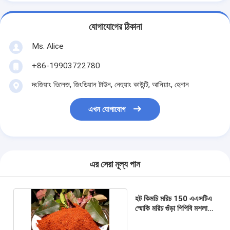
যোগাযোগের ঠিকানা
Ms. Alice
+86-19903722780
দংজিয়াং ভিলেজ, জিংডিয়ান টাউন, নেহুয়াং কাউন্টি, আনিয়াং, হেনান
এখন যোগাযোগ
এর সেরা মূল্য পান
হট কিমচি মরিচ 150 এএসটিএ
স্মোকি মরিচ গুঁড়া পিপিবি মশলাদার
সুগন্ধে ফ্লেক্স করে