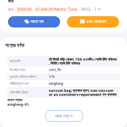
করে
মূল্য：$500.00 - $1,600.00/Metric Tons
MOQ：1 টন
ভালো দাম
এখন যোগাযোগ
পণ্যের বর্ণনা
,
হট কিমচি মরিচ ফ্লেক্স
150 এএসটিএ স্মোকি চিলি পাউডার
হাইলাইট
,
পিপিবি স্মোকি চিলি পাউডার
উৎপত্তি স্থল
হেনান, চীন
ন্যূনতম চাহিদার পরিমাণ
1 টন
পরিচিতিমুলক নাম
xinglong
vaccum bag;
ভ্যাকাম ব্যাগ;
non-vaccum
প্যাকেজিং বিবরণ
or as customers requirement
নন-ভ্যাকাম
মডেল নম্বার
xinglong-01
আরো দেখুন