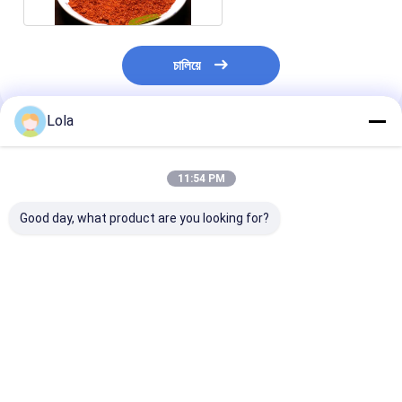
চালিয়ে
Lola
প্রস্তাবিত পণ্য
11:54 PM
Good day, what product are you looking for?
স্যালমোনেলা নেগেটিভ চিলি
উচ্চ ভিটামিন সি এবং
মাংস প্রক্রিয়াকরণ এব
পেঁয়াজ পাউডার ৬০-৮০ মেশ উচ্চ
অ্যান্টিঅক্সিডেন্ট সমৃদ্ধ প্রিমিয়াম
মিশ্রণের জন্য নেতিবাচ
ভিটামিন সি এবং অ্যান্টিঅক্সিড্যান্ট
চিলি মরিচের গুঁড়ো, ৬০-৮০ মেশ
সালমোনেলা সহ প্রিমি
খাদ্য উত্পাদন জন্য
সূক্ষ্মতা এবং ২৪ মাসের শেলফ
220 এএসটিএ চিলে প
লাইফ
পাউডার 1000 গ্রাম
ভালো দাম
ভালো দাম
ভালো দাম