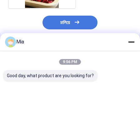
চালিয়ে
Mia
প্রস্তাবিত পণ্য
9:56 PM
Good day, what product are you looking for?
স্যালমোনেলা নেগেটিভ চিলি
উচ্চ ভিটামিন সি এবং
মাংস প্রক্রিয়াকরণ এব
পেঁয়াজ পাউডার ৬০-৮০ মেশ উচ্চ
অ্যান্টিঅক্সিডেন্ট সমৃদ্ধ প্রিমিয়াম
মিশ্রণের জন্য নেতিবাচ
ভিটামিন সি এবং অ্যান্টিঅক্সিড্যান্ট
চিলি মরিচের গুঁড়ো, ৬০-৮০ মেশ
সালমোনেলা সহ প্রিমি
খাদ্য উত্পাদন জন্য
সূক্ষ্মতা এবং ২৪ মাসের শেলফ
220 এএসটিএ চিলে প
লাইফ
পাউডার 1000 গ্রাম
ভালো দাম
ভালো দাম
ভালো দাম