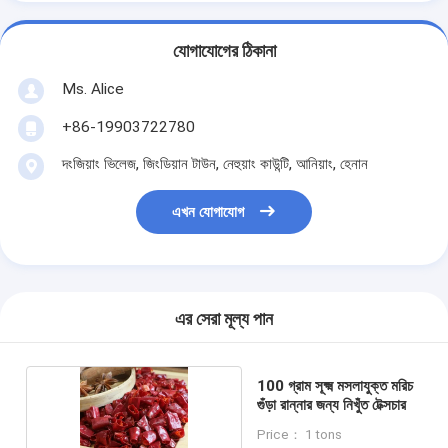
যোগাযোগের ঠিকানা
Ms. Alice
+86-19903722780
দংজিয়াং ভিলেজ, জিংডিয়ান টাউন, নেহুয়াং কাউন্টি, আনিয়াং, হেনান
এখন যোগাযোগ
এর সেরা মূল্য পান
100 গ্রাম সূক্ষ্ম মসলাযুক্ত মরিচ
গুঁড়া রান্নার জন্য নিখুঁত টেক্সচার
Price： 1 tons