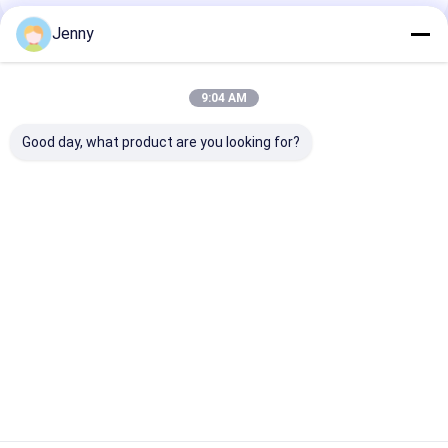
Jenny
প্রস্তাবিত পণ্য
9:04 AM
Good day, what product are you looking for?
স্যালমোনেলা নেগেটিভ চিলি
উচ্চ ভিটামিন সি এবং
মাংস প্রক্রিয়াকরণ এব
পেঁয়াজ পাউডার ৬০-৮০ মেশ উচ্চ
অ্যান্টিঅক্সিডেন্ট সমৃদ্ধ প্রিমিয়াম
মিশ্রণের জন্য নেতিবাচ
ভিটামিন সি এবং অ্যান্টিঅক্সিড্যান্ট
চিলি মরিচের গুঁড়ো, ৬০-৮০ মেশ
সালমোনেলা সহ প্রিমি
খাদ্য উত্পাদন জন্য
সূক্ষ্মতা এবং ২৪ মাসের শেলফ
220 এএসটিএ চিলে প
লাইফ
পাউডার 1000 গ্রাম
ভালো দাম
ভালো দাম
ভালো দাম
বাড়ি
আমাদের সম্পর্কে
Desktop Site
সাইট ম্যাপ
Privacy Policy
গুণ
শুকনো লাল মরিচ মরিচ
চীন কারখানা.Copyright © 2026 Neihuang Xinglong