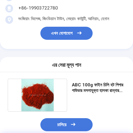
+86-19903722780
দংজিয়াং ভিলেজ, জিংডিয়ান টাউন, নেহুয়াং কাউন্টি, আনিয়াং, হেনান
এখন যোগাযোগ
এর সেরা মূল্য পান
ABC 100g ফাইন চিলি হট পিপার
পাউডার মসলাযুক্ত হালকা রান্নার
জন্য
চালিয়ে