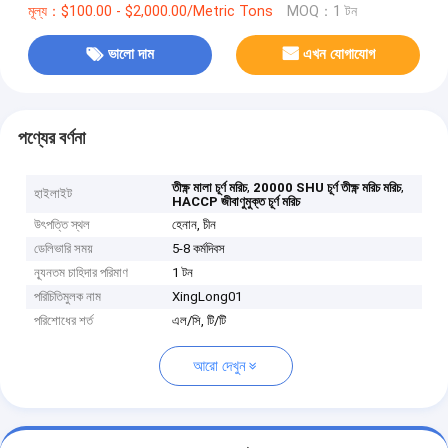
মূল্য：$100.00 - $2,000.00/Metric Tons
MOQ：1 টন
ভালো দাম
এখন যোগাযোগ
পণ্যের বর্ণনা
,
,
তীক্ষ্ণ মালা চূর্ণ মরিচ
20000 SHU চূর্ণ তীক্ষ্ণ মরিচ মরিচ
হাইলাইট
HACCP জীবাণুমুক্ত চূর্ণ মরিচ
উৎপত্তি স্থল
হেনান, চীন
ডেলিভারি সময়
5-8 কর্মদিবস
ন্যূনতম চাহিদার পরিমাণ
1 টন
পরিচিতিমুলক নাম
XingLong01
পরিশোধের শর্ত
এল/সি, টি/টি
আরো দেখুন