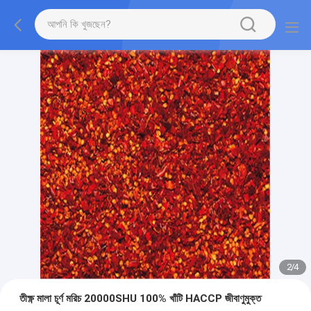
2
/
4
তীক্ষ্ণ মালা চূর্ণ মরিচ 20000SHU 100% খাঁটি HACCP জীবাণুমুক্ত