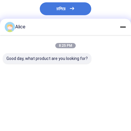
চালিয়ে
Alice
প্রস্তাবিত পণ্য
8:25 PM
Good day, what product are you looking for?
চিলি পেপার রেড হট পেপার
স্পাইসি পিষ্ট মরিচ পুষ্টিকর তথ্য
২০ শু চিলি পেপারস -
ফ্লেকস কনটেইনার লোড
ভিটামিন সি উচ্চ ডাবল প্লাস্টিকের
এশিয়ান স্বাদের জন্য চূ
20'FCL 40'FCL
ব্যাগ
মশলা
ভালো দাম
ভালো দাম
ভালো দাম