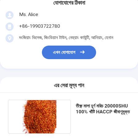
যোগাযোগের ঠিকানা
Ms. Alice
+86-19903722780
দংজিয়াং ভিলেজ, জিংডিয়ান টাউন, নেহুয়াং কাউন্টি, আনিয়াং, হেনান
এখন যোগাযোগ
এর সেরা মূল্য পান
তীক্ষ্ণ মালা চূর্ণ মরিচ 20000SHU
100% খাঁটি HACCP জীবাণুমুক্ত