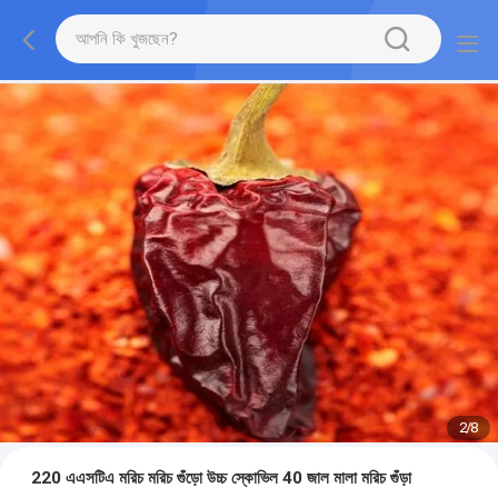
2
/
8
220 এএসটিএ মরিচ মরিচ গুঁড়ো উচ্চ স্কোভিল 40 জাল মালা মরিচ গুঁড়া