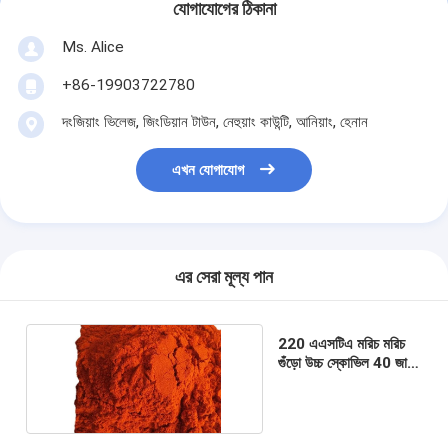
যোগাযোগের ঠিকানা
Ms. Alice
+86-19903722780
দংজিয়াং ভিলেজ, জিংডিয়ান টাউন, নেহুয়াং কাউন্টি, আনিয়াং, হেনান
এখন যোগাযোগ
এর সেরা মূল্য পান
220 এএসটিএ মরিচ মরিচ
গুঁড়ো উচ্চ স্কোভিল 40 জাল
মালা মরিচ গুঁড়া