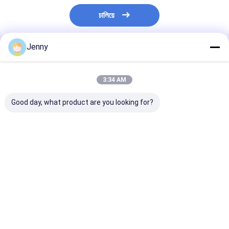
চালিয়ে
Jenny
প্রস্তাবিত পণ্য
3:34 AM
Good day, what product are you looking for?
স্যালমোনেলা নেগেটিভ চিলি
উচ্চ ভিটামিন সি এবং
মাংস প্রক্রিয়াকরণ এব
পেঁয়াজ পাউডার ৬০-৮০ মেশ উচ্চ
অ্যান্টিঅক্সিডেন্ট সমৃদ্ধ প্রিমিয়াম
মিশ্রণের জন্য নেতিবাচ
ভিটামিন সি এবং অ্যান্টিঅক্সিড্যান্ট
চিলি মরিচের গুঁড়ো, ৬০-৮০ মেশ
সালমোনেলা সহ প্রিমি
খাদ্য উত্পাদন জন্য
সূক্ষ্মতা এবং ২৪ মাসের শেলফ
220 এএসটিএ চিলে প
লাইফ
পাউডার 1000 গ্রাম
ভালো দাম
ভালো দাম
ভালো দাম