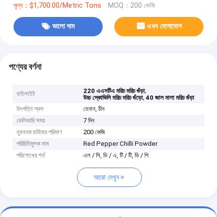
মূল্য：$1,700.00/Metric Tons
MOQ：200 কেজি
ভালো দাম
এখন যোগাযোগ
পণ্যের বর্ণনা
,
220 এএসটিএ মরিচ মরিচ গুঁড়া
হাইলাইট
,
উচ্চ স্কোভিলি মরিচ মরিচ গুঁড়ো
40 জাল মালা মরিচ গুঁড়া
উৎপত্তি স্থল
হেনান, চীন
ডেলিভারি সময়
7 দিন
ন্যূনতম চাহিদার পরিমাণ
200 কেজি
পরিচিতিমুলক নাম
Red Pepper Chilli Powder
পরিশোধের শর্ত
এল / সি, ডি / এ, টি / টি, ডি / পি
আরো দেখুন