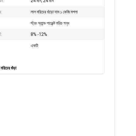
বন:
24 মাস, 24 মাস
ম:
লাল মরিচের গুঁড়ো দাম ১ কেজি মশলা
স্ট্রং অ্যান্ড পাঞ্জেন্ট মরিচ গন্ধ
থ:
8% -12%
একটি
মরিচের গুঁড়া