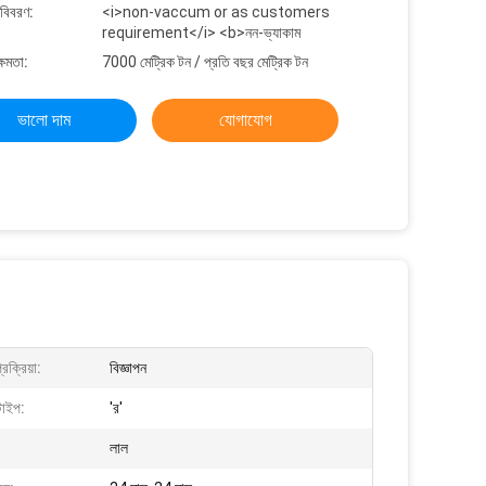
 বিবরণ:
<i>non-vaccum or as customers
requirement</i> <b>নন-ভ্যাকাম
্ষমতা:
7000 মেট্রিক টন / প্রতি বছর মেট্রিক টন
ভালো দাম
যোগাযোগ
রক্রিয়া:
বিজ্ঞাপন
টাইপ:
'র'
লাল