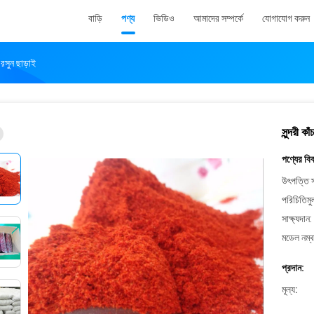
বাড়ি
পণ্য
ভিডিও
আমাদের সম্পর্কে
যোগাযোগ করুন
 রসুন ছাড়াই
সুন্দরী ক
পণ্যের বি
উৎপত্তি স
পরিচিতিমু
সাক্ষ্যদান:
মডেল নম্ব
প্রদান:
মূল্য: