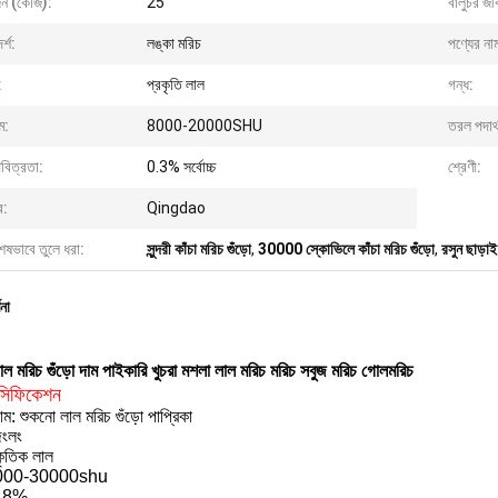
ন (কেজি):
25
বালুচর জী
্শ:
লঙ্কা মরিচ
পণ্যের না
:
প্রকৃতি লাল
গন্ধ:
ম:
8000-20000SHU
তরল পদার্
বিত্রতা:
0.3% সর্বোচ্চ
শ্রেণী:
র:
Qingdao
েষভাবে তুলে ধরা:
সুন্দরী কাঁচা মরিচ গুঁড়ো
,
30000 স্কোভিলে কাঁচা মরিচ গুঁড়ো
,
রসুন ছাড়াই 
ণনা
াল মরিচ গুঁড়ো দাম পাইকারি খুচরা মশলা লাল মরিচ মরিচ সবুজ মরিচ গোলমরিচ
েসিফিকেশন
াম: শুকনো লাল মরিচ গুঁড়ো পাপ্রিকা
জিংলং
কৃতিক লাল
8000-30000shu
া: 8%