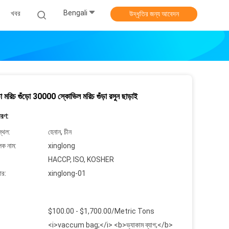
Bengali
খবর
উদ্ধৃতির জন্য আবেদন
াঁচা মরিচ গুঁড়ো 30000 স্কোভিল মরিচ গুঁড়া রসুন ছাড়াই
বরণ:
্থল:
হেনান, চীন
লক নাম:
xinglong
HACCP, ISO, KOSHER
ার:
xinglong-01
$100.00 - $1,700.00/Metric Tons
<i>vaccum bag;</i> <b>ভ্যাকাম ব্যাগ;</b>