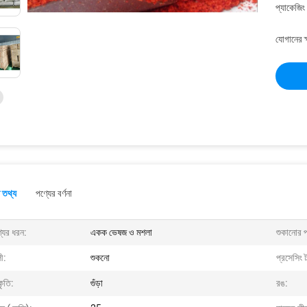
প্যাকেজিং
যোগানের ক
 তথ্য
পণ্যের বর্ণনা
যের ধরন:
একক ভেষজ ও মশলা
শুকানোর প্
ী:
শুকনো
প্রসেসিং 
ৃতি:
গুঁড়া
রঙ: