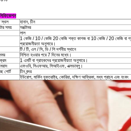
েসিফিকেশন
 স্থল
হানান, চীন
ার সময়
অক্টোবর
লাল
1 কেজি / 10 / কেজি 20 কেজি শক্ত কাগজ বা 10 কেজি / 20 কেজি বা গ্
প্রয়োজনীয়তা অনুসারে।
টি / টি, এল / সি, ডি / পি দর্শনীয় স্থানে
ময়
নিশ্চিত হওয়ার পরে 7 দিনের মধ্যে।
 ক্রম
1 এমটি বা গ্রাহকদের প্রয়োজনীয়তা অনুসারে।
মেয়াদ
এফওবি, সিএফআর, সিআইএফ, এক্সডাব্লু।
ে পোর্ট
চীন বন্দর
ইউরোপ, মার্কিন যুক্তরাষ্ট্র, কোরিয়া, দক্ষিণ আফ্রিকা, মধ্য প্রাচ্য এবং হংকং