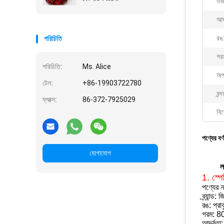
ওজ
আদর
রঙ
পরিচিতি
গর
পরিচিতি:
Ms. Alice
অপ
টেল:
+86-19903722780
বন্দ
ফ্যাক্স:
86-372-7925029
বিশ
পণ্যের বর্
যোগাযোগ
ল
1. স্প
পণ্যের ন
ব্র্যান্ড: 
রঙ: প্রা
গরম: 
আর্দ্রত