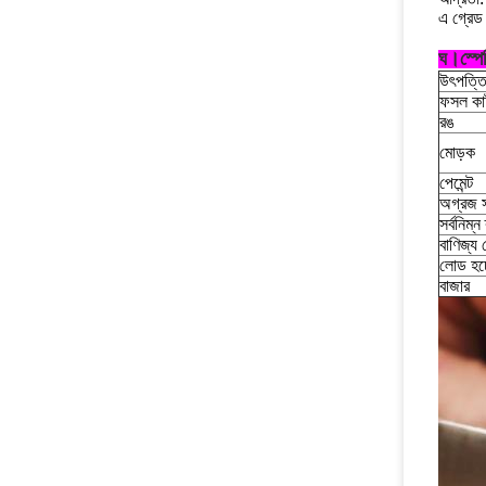
এ গ্রেড
ঘ।
স্প
উৎপত্তি
ফসল কাট
রঙ
মোড়ক
পেমেন্ট
অগ্রজ স
সর্বনিম্ন
বাণিজ্য 
লোড হচ্ছ
বাজার