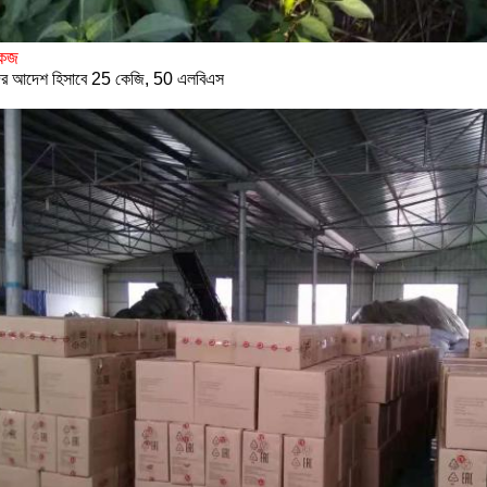
কেজ
ের আদেশ হিসাবে 25 কেজি, 50 এলবিএস