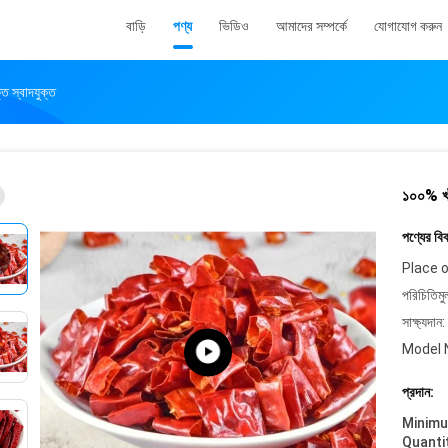
বাড়ি
পণ্য
ভিডিও
আমাদের সম্পর্কে
যোগাযোগ করুন
ত স্বাদযুক্ত
১০০% খাঁ
পণ্যের বি
Place o
পরিচিতিমু
সাক্ষ্যদান:
Model 
প্রদান:
Minim
Quanti