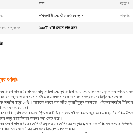
:
লাল
প্রয়োগ:
াদ:
শক্তিশালী এবং তীক্ষ্ণ মরিচের স্বাদ
আকৃতি:
েষভাবে তুলে ধরা:
১০০% খাঁটি শুকনো লাল মরিচ
ণনা
ের বর্ণনাঃ
র শুকনো লাল মরিচ সাবধানে বায়ু শুকানো এবং সূর্য শুকানো হয় তাদের গুণমান এবং স্বাদ সংরক্ষণ করার জ
দ বজায় রাখে,যে কোন খাবারে সাহসী এবং মশলাদার স্বাদ যোগ করার জন্য তাদের নিখুঁত করে তোলে.
ধিক আর্দ্রতা মাত্র ১২%। আমাদের শুকনো লাল মরিচ গ্যারান্টিযুক্ত উচ্চমানের।এই কম আর্দ্রতা নিশ্চিত ক
়া নিরাপদ করে তোলে।
কনো মরিচ মুরগি তাদের জন্য নিখুঁত যারা বিভিন্ন স্বাদে পরীক্ষা করতে পছন্দ করে এবং মুরগির শক্তি উপভ
াকসের জন্য মশলা হিসাবে ব্যবহার করা যেতে পারে।
ের শুকনো লাল মরিচ মরিচগুলি ঐতিহ্যগত মরিচগুলির মত আকৃতির, যা তাদের পরিচালনা এবং রেসিপিগুলিত
র থালা মধ্যে আপনি চান তাপ স্তর নিয়ন্ত্রণ করতে পারবেন.