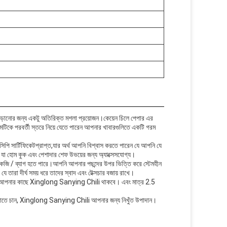
 বাড়ানোর জন্য একটু অতিরিক্ত মশলা প্রয়োজন।কেয়েন চিলে পেপার এর
 পরবর্তী স্তরে নিয়ে যেতে পারেন আপনার খাবারগুলিতে একটি গরম
 সার্টিফিকেটপ্রাপ্ত,যার অর্থ আপনি বিশ্বাস করতে পারেন যে আপনি যে
জি, যা হোম কুক এবং পেশাদার শেফ উভয়ের জন্য অ্যাক্সেসযোগ্য।
কেজি / ব্যাগ হতে পারে।আপনি আপনার পছন্দের উপর ভিত্তি করে স্টেমহীন
ে যে তারা দীর্ঘ সময় ধরে তাদের স্বাদ এবং টেক্সচার বজায় রাখে।
নই আপনার কাছে Xinglong Sanying Chili থাকবে। এবং মাত্র 2.5
বাড়াতে চান, Xinglong Sanying Chili আপনার জন্য নিখুঁত উপাদান।