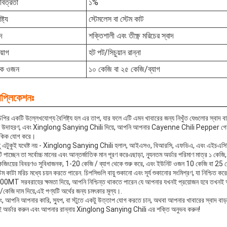
িত্রতা
১%
ষ্ট্য
স্টেমলেস বা স্টেম কাট
াদ
শক্তিশালী এবং তীক্ষ্ণ মরিচের স্বাদ
য়োগ
হট পট/সিচুয়ান রান্না
ক ওজন
১০ কেজি বা ২৫ কেজি/ব্যাগ
াপ্লিকেশনঃ
িপির একটি উল্লেখযোগ্য বৈশিষ্ট্য হল এর তাপ, যার ফলে এটি এমন খাবারের জন্য নিখুঁত যেগুলোর স্বাদ
ঁত উদাহরণ, এবং Xinglong Sanying Chili দিয়ে, আপনি আপনার Cayenne Chili Pepper গেমটিকে
 কিক যোগ করে।
তু এটুকুই যথেষ্ট নয় - Xinglong Sanying Chili হলাল, আইএসও, বিআরসি, এফডিএ, এবং এইচএসিসিপি
ি পাচ্ছেন তা সর্বোচ্চ মানের এবং আন্তর্জাতিক মান পূরণ করেএছাড়া, ন্যূনতম অর্ডার পরিমাণ মাত্র ১ কে
কেজিংয়ের বিবরণও সুবিধাজনক, 1-20 কেজি / ব্যাগ থেকে শুরু করে, এবং ইউনিট ওজন 10 কেজি বা 25 
টেম কাটা মরিচ মধ্যে চয়ন করতে পারেন. চিপসিগুলি বায়ু শুকানো এবং সূর্য শুকানোর সংমিশ্রণ, যা নিশ্চিত কর
0MT সরবরাহের ক্ষমতা দিয়ে, আপনি নিশ্চিন্ত থাকতে পারেন যে আপনার যখনই প্রয়োজন হবে তখ
কেজি দাম দিয়ে,এই পণ্যটি অর্থের জন্য চমৎকার মূল্য।.
াং, আপনি আপনার কারি, স্যুপ, বা স্টুতে একটু উত্তাপ যোগ করতে চান, অথবা আপনার খাবারের স্বাদ 
অর্ডার করুন এবং আপনার রান্নায় Xinglong Sanying Chili এর শক্তি অনুভব করুন!