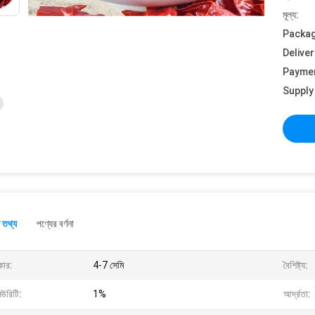
মূল্য:
Packag
Deliver
Payme
Supply 
 তথ্য
পণ্যের বর্ণনা
ার:
4-7 সেমি
বৈশিষ্ট্য:
িউরিটি:
1%
আর্দ্রতা: