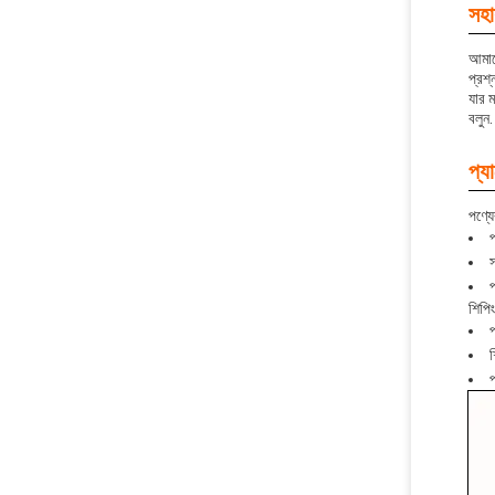
সহা
আমাদ
প্রশ
যার 
বলুন.
প্য
পণ্যে
প
স
প
শিপিং
প
শ
প