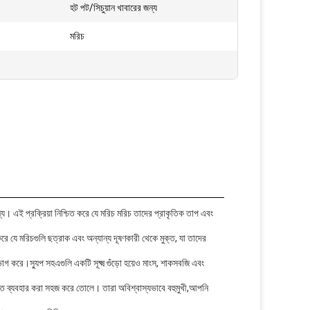
হট পট/সিচুয়ান খাবারের জন্য
মরিচ
ন্য। এই প্রক্রিয়া নিশ্চিত করে যে মরিচ মরিচ তাদের প্রাকৃতিক তাপ এবং
রে যে মরিচগুলি ছত্রাক এবং অন্যান্য দূষণকারী থেকে মুক্ত, যা তাদের
োগ করে।স্যুপ সহএগুলি একটি সূক্ষ্ম গুঁড়ো হয়েও মাংস, শাকসবজি এবং
ে ব্যবহার করা সহজ করে তোলে। তারা অবিশ্বাস্যভাবে বহুমুখী,আপনি