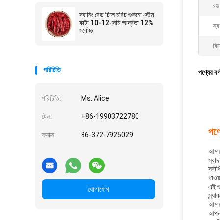
রঙ
স্যানিং রেড চিলে মরিচ শুকনো স্টেম
কাটা 10-12 সেমি আর্দ্রতা 12%
স্ব
সর্বোচ্চ
বিশ
পরিচিতি
পণ্যের বর্
পরিচিতি:
Ms. Alice
টেল:
+86-19903722780
পণ্য
ফ্যাক্স:
86-372-7925029
আমাদে
স্বা
সর্বা
খাওয
এই শু
যোগাযোগ
স্ন্য
আমাদ
আপনা