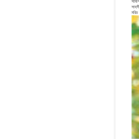
সামগ
সাহস
মরিচ