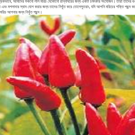
্রিকভাবে, আমাদের শুকনো লাল মরিচ যেকোনো রান্নাঘরের জন্য একটি চমৎকার সংযোজন। তারা তাদের গুণমা
ী এবং মশলাদার স্বাদ যোগ করার জন্য তাদের নিখুঁত করে তোলেসুতরাং, যদি আপনি মরিচের শক্তি পছন্দ
 মরিচ আপনার জন্য নিখুঁত পছন্দ।