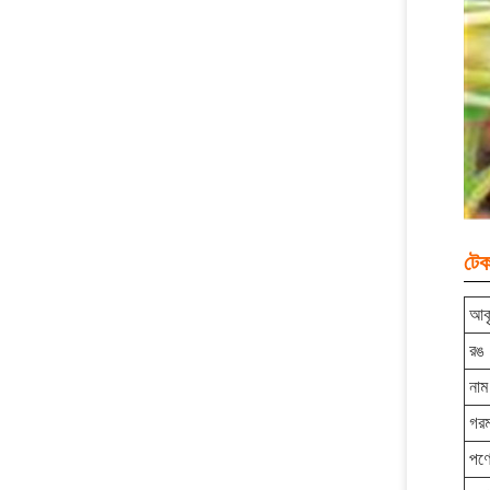
টেক
আক
রঙ
নাম
গরম
পণ্