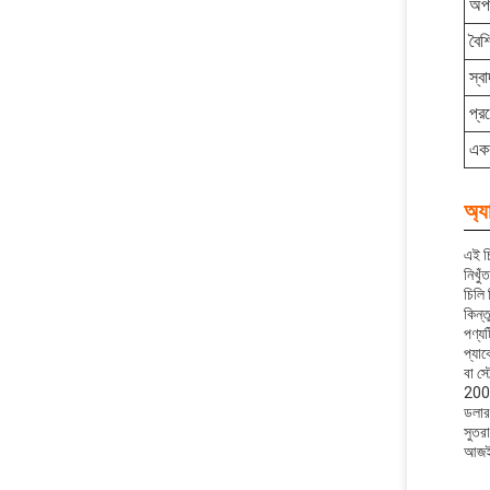
অপব
বৈশি
স্ব
প্র
এক
অ্য
এই চ
নিখু
চিলি
কিন্
পণ্যট
প্যা
বা স্
2000
ডলার/
সুতর
আজই 