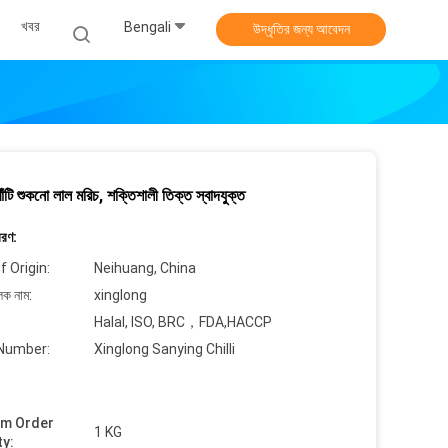
খবর
Bengali
উদ্ধৃতির জন্য আবেদন
টি শুকনো লাল মরিচ, শক্তিশালী তিক্ত স্বাদযুক্ত
বরণ:
f Origin:
Neihuang, China
লক নাম:
xinglong
Halal, ISO, BRC，FDA,HACCP
Number:
Xinglong Sanying Chilli
um Order
1 KG
ty: