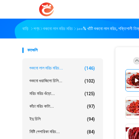
বাড়ি
পণ্য
শুকনো লাল মরিচ মরিচ
১০০% খাঁটি শুকনো লাল মরিচ, শক্তিশালী তিক্
কতগুলি
শুকনো লাল মরিচ মরিচ...
(146)
শুকনো গুয়াজিলো চিলি...
(102)
মরিচ মরিচ গুঁড়ো...
(125)
কাঁচা মরিচ কাটা...
(97)
ইদু চিলি
(94)
মিষ্টি পেপারিকা মরিচ...
(84)