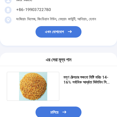
+86-19903722780
দংজিয়াং ভিলেজ, জিংডিয়ান টাউন, নেহুয়াং কাউন্টি, আনিয়াং, হেনান
এখন যোগাযোগ
এর সেরা মূল্য পান
মসৃণ টেক্সচার শুকনো মিষ্টি মরিচ 14-
16% সর্বাধিক আর্দ্রতা ভিটামিন সি
উচ্চ
চালিয়ে