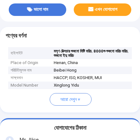
ভালো দাম
এখন যোগাযোগ
পণ্যের বর্ণনা
,
,
মসৃণ টেক্সচার শুকনো মিষ্টি মরিচ
8000শু শুকনো মরিচ মরিচ
হাইলাইট
শুকনো ইদু মরিচ
Place of Origin
Henan, China
পরিচিতিমুলক নাম
Beibei Hong
সাক্ষ্যদান
HACCP, ISO, KOSHER, MUI
Model Number
Xinglong Yidu
আরো দেখুন
যোগাযোগের ঠিকানা
Ms. Alice