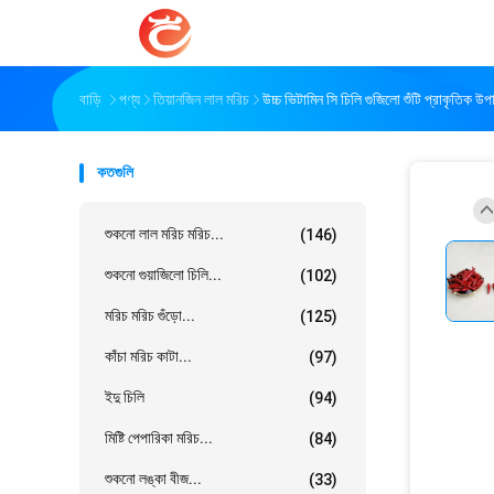
বাড়ি
পণ্য
তিয়ানজিন লাল মরিচ
উচ্চ ভিটামিন সি চিলি গুজিলো শুঁটি প্রাকৃতিক উপা
কতগুলি
শুকনো লাল মরিচ মরিচ...
(146)
শুকনো গুয়াজিলো চিলি...
(102)
মরিচ মরিচ গুঁড়ো...
(125)
কাঁচা মরিচ কাটা...
(97)
ইদু চিলি
(94)
মিষ্টি পেপারিকা মরিচ...
(84)
শুকনো লঙ্কা বীজ...
(33)