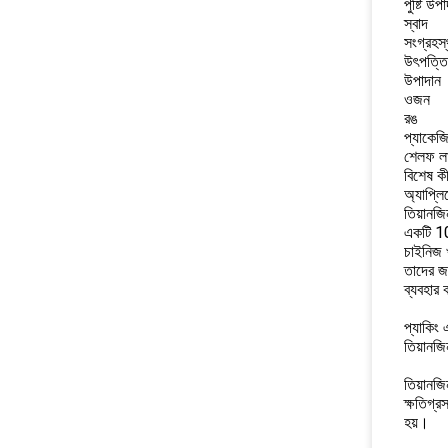
পুষ্টি উপ
স্বাদ
সংগ্রহস্
উৎপত্তি
উপাদান
ওজন
রঙ
প্যাকেজ
শেলফ ল
বিশেষ কীও
অ্যাপ্ল
তিয়ানজি
একটি 10
চাইনিজ 
তাদের জ
ব্যবহার 
প্যাকিং 
তিয়ানজি
তিয়ানজি
ক্ষতিগ্র
হয়।