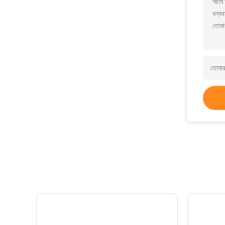
আমি আ
ধন্যব
তোমা