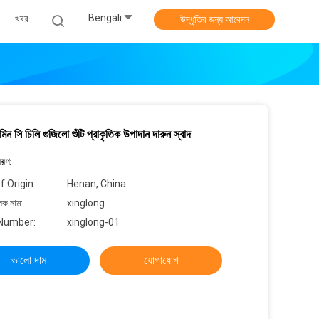
Bengali
খবর
উদ্ধৃতির জন্য আবেদন
মিন সি চিলি গুজিলো শুঁটি প্রাকৃতিক উপাদান দারুন স্বাদ
বরণ:
f Origin:
Henan, China
লক নাম:
xinglong
Number:
xinglong-01
ভালো দাম
যোগাযোগ