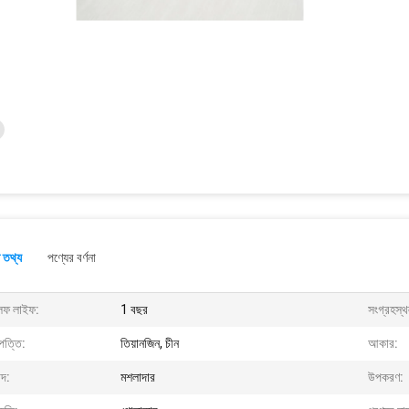
 তথ্য
পণ্যের বর্ণনা
লফ লাইফ:
1 বছর
সংগ্রহস্থ
পত্তি:
তিয়ানজিন, চীন
আকার:
াদ:
মশলাদার
উপকরণ: