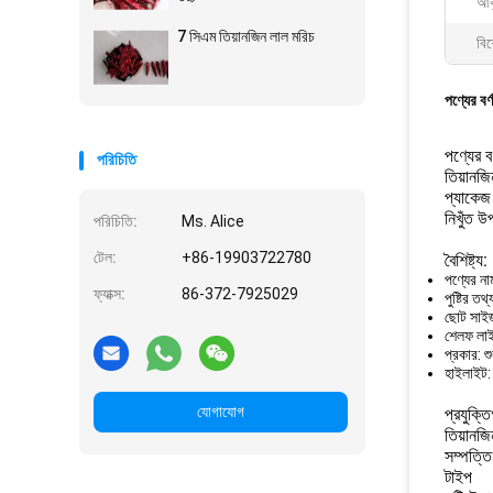
আক
7 সিএম তিয়ানজিন লাল মরিচ
বিশ
পণ্যের বর্
পণ্যের বর
পরিচিতি
তিয়ানজ
প্যাকেজ
নিখুঁত 
পরিচিতি:
Ms. Alice
টেল:
+86-19903722780
বৈশিষ্ট্য:
পণ্যের না
ফ্যাক্স:
86-372-7925029
পুষ্টির তথ
ছোট সাই
শেলফ লা
প্রকার: শ
হাইলাইট: 
যোগাযোগ
প্রযুক্ত
তিয়ানজি
সম্পত্তি
টাইপ