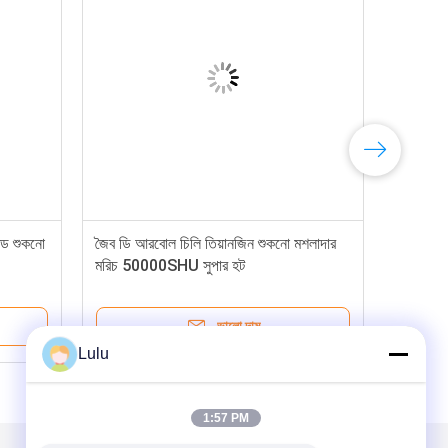
রেড শুকনো
জৈব ডি আরবোল চিলি তিয়ানজিন শুকনো মশলাদার
মরিচ 50000SHU সুপার হট
ভালো দাম
Lulu
1:57 PM