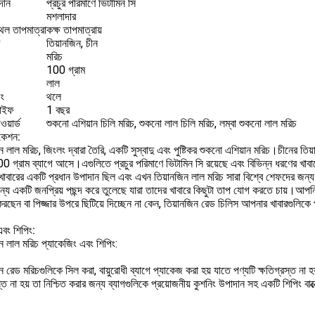
াদান
প্রচুর পরিমাণে ভিটামিন সি
মশলাদার
থল তাপমাত্রা
কক্ষ তাপমাত্রায়
তিয়ানজিন, চীন
মরিচ
100 গ্রাম
লাল
িং
থলে
াইফ
1 বছর
য়ার্ড
শুকনো এশিয়ান চিলি মরিচ, শুকনো লাল চিলি মরিচ, লম্বা শুকনো লাল মরিচ
িকেশন:
ন লাল মরিচ, জিংলং দ্বারা তৈরি, একটি সুস্বাদু এবং পুষ্টিকর শুকনো এশিয়ান মরিচ।চীনের ত
0 গ্রাম ব্যাগে আসে।এগুলিতে প্রচুর পরিমাণে ভিটামিন সি রয়েছে এবং বিভিন্ন ধরণের খাব
খাবারের একটি প্রধান উপাদান ছিল এবং এখন তিয়ানজিন লাল মরিচ সারা বিশ্বে শেফদের জন্য
ন্য একটি জনপ্রিয় পছন্দ করে তুলেছে যারা তাদের খাবারে কিছুটা তাপ যোগ করতে চায়।আপ
করছেন বা পিজ্জার উপরে ছিটিয়ে দিচ্ছেন না কেন, তিয়ানজিন রেড চিলিস আপনার খাবারগুলিকে
এবং শিপিং:
ন লাল মরিচ প্যাকেজিং এবং শিপিং:
ন রেড মরিচগুলিকে সিল করা, বায়ুরোধী ব্যাগে প্যাকেজ করা হয় যাতে পণ্যটি ক্ষতিগ্রস্ত না হ
স্ত না হয় তা নিশ্চিত করার জন্য ব্যাগগুলিকে প্রয়োজনীয় কুশনিং উপাদান সহ একটি শিপিং বাক