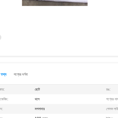
 তথ্য
পণ্যের বর্ণনা
ার:
ছোট
রঙ:
াকেজিং:
থলে
পণ্যের না
াদ:
মশলাদার
শেলফ লা