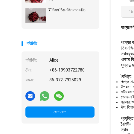
ওজ
7 সিএম তিয়ানজিন লাল মরিচ
বিশ
পণ্যের বর্
পণ্যের বর
পরিচিতি
তিয়ানজ
স্বাদযুক
খাবারে ক
পরিচিতি:
Alice
সুস্বাদু
টেল:
+86-19903722780
বৈশিষ্ট্য:
ফ্যাক্স:
86-372-7925029
পণ্যের না
উপকরণ: শ
স্টোরেজ ত
শেলফ লা
প্রকার: শ
উত্স: তিয়
যোগাযোগ
প্রযুক্ত
বৈশিষ্ট্য
স্বাদ