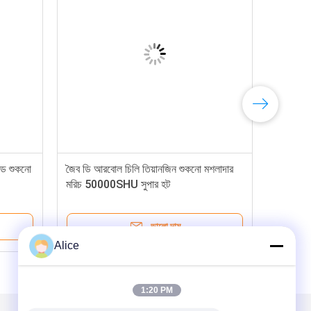
রেড শুকনো
জৈব ডি আরবোল চিলি তিয়ানজিন শুকনো মশলাদার
মরিচ 50000SHU সুপার হট
ভালো দাম
Alice
1:20 PM