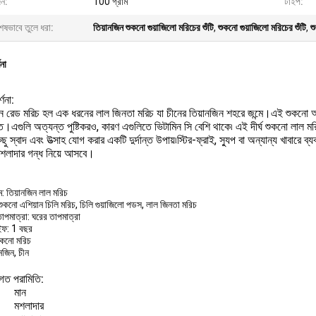
ন:
100 গ্রাম
টাইপ:
েষভাবে তুলে ধরা:
তিয়ানজিন শুকনো গুয়াজিলো মরিচের শুঁটি
,
শুকনো গুয়াজিলো মরিচের শুঁটি
,
শ
ণনা
্ণনা:
িন রেড মরিচ হল এক ধরনের লাল জিনতা মরিচ যা চীনের তিয়ানজিন শহরে জন্মে।এই শুকন
্ত।এগুলি অত্যন্ত পুষ্টিকরও, কারণ এগুলিতে ভিটামিন সি বেশি থাকে৷ এই দীর্ঘ শুকনো লাল 
িছু স্বাদ এবং উত্সাহ যোগ করার একটি দুর্দান্ত উপায়৷স্টির-ফ্রাই, স্যুপ বা অন্যান্য খাবা
 মশলাদার গন্ধ নিয়ে আসবে।
ম: তিয়ানজিন লাল মরিচ
ুকনো এশিয়ান চিলি মরিচ, চিলি গুয়াজিলো পডস, লাল জিনতা মরিচ
াপমাত্রা: ঘরের তাপমাত্রা
ইফ: 1 বছর
ুকনো মরিচ
ানজিন, চীন
িগত পরামিতি:
মান
মশলাদার