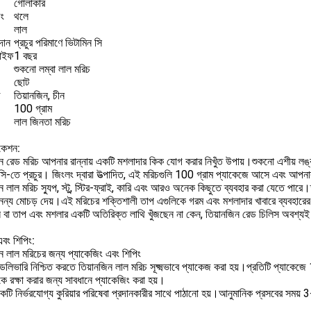
গোলাকার
িং
থলে
লাল
াদান
প্রচুর পরিমাণে ভিটামিন সি
াইফ
1 বছর
শুকনো লম্বা লাল মরিচ
ছোট
তিয়ানজিন, চীন
100 গ্রাম
লাল জিনতা মরিচ
িকেশন:
ন রেড মরিচ আপনার রান্নায় একটি মশলাদার কিক যোগ করার নিখুঁত উপায়।শুকনো এশীয় লঙ্ক
 সি-তে প্রচুর। জিংলং দ্বারা উত্পাদিত, এই মরিচগুলি 100 গ্রাম প্যাকেজে আসে এবং আপনা
ন লাল মরিচ স্যুপ, স্টু, স্টির-ফ্রাই, কারি এবং আরও অনেক কিছুতে ব্যবহার করা যেতে পারে
ন্য মোচড় দেয়।এই মরিচের শক্তিশালী তাপ এগুলিকে গরম এবং মশলাদার খাবারে ব্যবহারের
বা তাপ এবং মশলার একটি অতিরিক্ত লাথি খুঁজছেন না কেন, তিয়ানজিন রেড চিলিস অবশ্যই 
এবং শিপিং:
ন লাল মরিচের জন্য প্যাকেজিং এবং শিপিং
েলিভারি নিশ্চিত করতে তিয়ানজিন লাল মরিচ সূক্ষ্মভাবে প্যাকেজ করা হয়।প্রতিটি প্যাকে
কে রক্ষা করার জন্য সাবধানে প্যাকেজিং করা হয়।
কটি নির্ভরযোগ্য কুরিয়ার পরিষেবা প্রদানকারীর সাথে পাঠানো হয়।আনুমানিক প্রসবের সময়