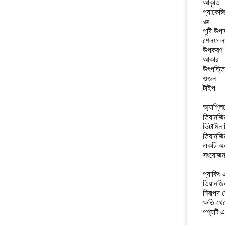
আকৃতি
প্যাকেজ
রঙ
পুষ্টি উপ
শেলফ ল
উপকরণ
আকার
উৎপত্তি
ওজন
টাইপ
অ্যাপ্ল
তিয়ানজি
ভিটামিন
তিয়ানজি
একটি অন
সংযোজন 
প্যাকিং 
তিয়ানজি
নিরাপদ ড
ক্ষতি থে
পণ্যটি এ