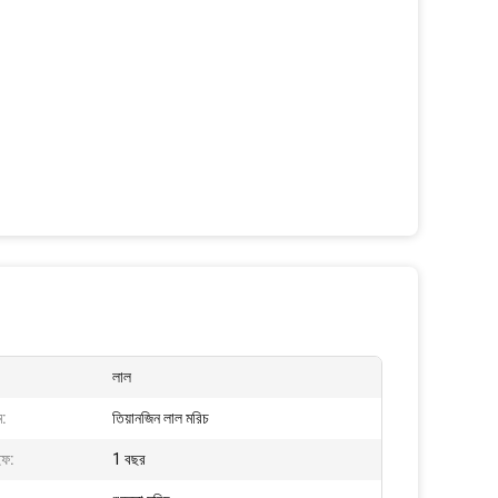
লাল
ম:
তিয়ানজিন লাল মরিচ
ইফ:
1 বছর