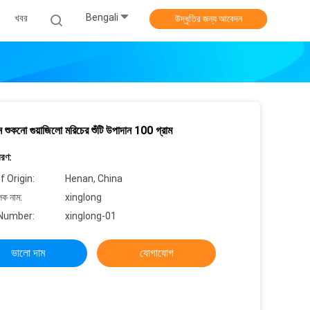
Bengali
খবর
উদ্ধৃতির জন্য আবেদন
ন শুকনো গুয়াজিলো মরিচের শুঁটি উপাদান 100 গ্রাম
বরণ:
f Origin:
Henan, China
লক নাম:
xinglong
Number:
xinglong-01
ভালো দাম
যোগাযোগ