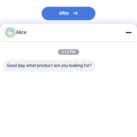
চালিয়ে
Alice
প্রস্তাবিত পণ্য
3:12 PM
Good day, what product are you looking for?
প্রাকৃতিক লাল কোন সংযোজন
Taste Hot Spicy
Sanying 2-3 I
নেই পেপ্রিকা মরিচ শুকনো লাল
Dried Red Chilli
and Impurity 1
মরিচ 10kg/CTN খাদ্য রান্না
Peppers for
Standards
করার জন্য
Seasoning Impurity 1
ভালো দাম
ভালো দাম
ভালো দাম