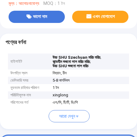
মূল্য：আলোচনাযোগ্য
MOQ：1 টন
ভালো দাম
এখন যোগাযোগ
পণ্যের বর্ণনা
,
উচ্চ SHU Szechuan মরিচ মরিচ
হাইলাইট
,
কান্ডহীন শুকনো লাল মরিচ মরিচ
উচ্চ SHU শুকনো লাল মরিচ
উৎপত্তি স্থল
নিহুয়াং, চীন
ডেলিভারি সময়
5-8 কার্যদিবস
ন্যূনতম চাহিদার পরিমাণ
1 টন
পরিচিতিমুলক নাম
xinglong
পরিশোধের শর্ত
এল/সি, টি/টি, ডি/পি
আরো দেখুন