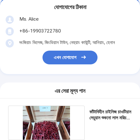
যোগাযোগের ঠিকানা
Ms. Alice
+86-19903722780
দংজিয়াং ভিলেজ, জিংডিয়ান টাউন, নেহুয়াং কাউন্টি, আনিয়াং, হেনান
এখন যোগাযোগ
এর সেরা মূল্য পান
কাঁটাবিহীন চাইনিজ চাওটিয়ান
সেচুয়ান শুকনো লাল মরিচ
উচ্চ SHU