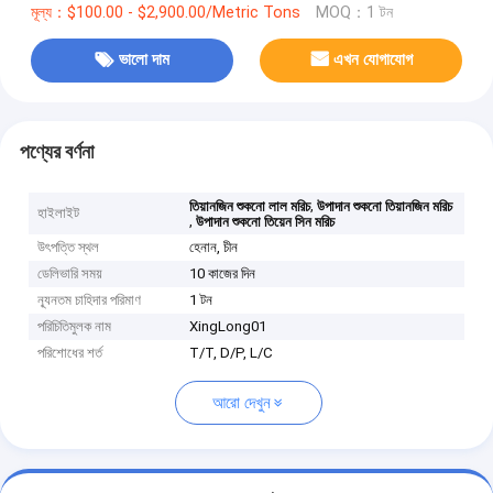
মূল্য：$100.00 - $2,900.00/Metric Tons
MOQ：1 টন
ভালো দাম
এখন যোগাযোগ
পণ্যের বর্ণনা
,
তিয়ানজিন শুকনো লাল মরিচ
উপাদান শুকনো তিয়ানজিন মরিচ
হাইলাইট
,
উপাদান শুকনো তিয়েন সিন মরিচ
উৎপত্তি স্থল
হেনান, চীন
ডেলিভারি সময়
10 কাজের দিন
ন্যূনতম চাহিদার পরিমাণ
1 টন
পরিচিতিমুলক নাম
XingLong01
পরিশোধের শর্ত
T/T, D/P, L/C
আরো দেখুন