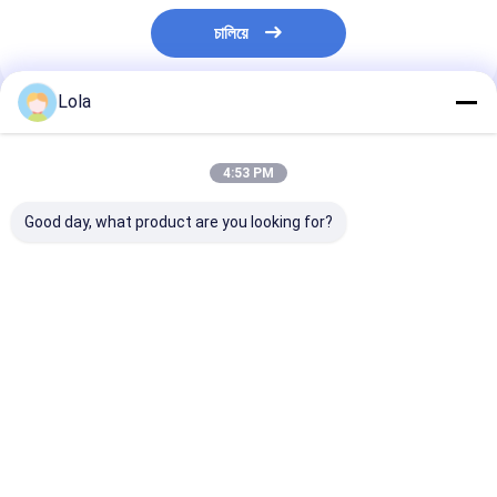
চালিয়ে
Lola
প্রস্তাবিত পণ্য
4:53 PM
Good day, what product are you looking for?
প্রাকৃতিক লাল কোন সংযোজন
Taste Hot Spicy
Sanying 2-3 I
নেই পেপ্রিকা মরিচ শুকনো লাল
Dried Red Chilli
and Impurity 1
মরিচ 10kg/CTN খাদ্য রান্না
Peppers for
Standards
করার জন্য
Seasoning Impurity 1
ভালো দাম
ভালো দাম
ভালো দাম