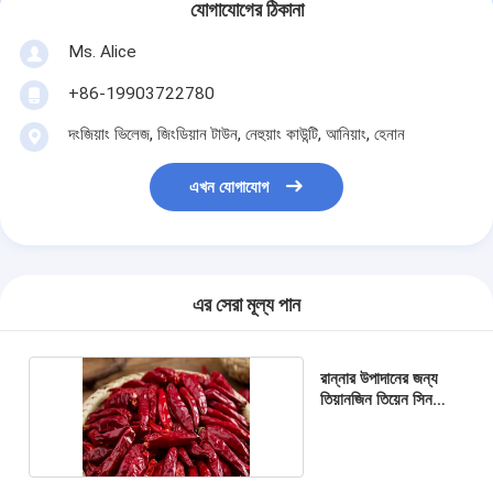
যোগাযোগের ঠিকানা
Ms. Alice
+86-19903722780
দংজিয়াং ভিলেজ, জিংডিয়ান টাউন, নেহুয়াং কাউন্টি, আনিয়াং, হেনান
এখন যোগাযোগ
এর সেরা মূল্য পান
রান্নার উপাদানের জন্য
তিয়ানজিন তিয়েন সিন
শুকনো লাল মরিচ