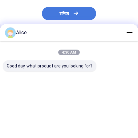
চালিয়ে
Alice
প্রস্তাবিত পণ্য
4:30 AM
Good day, what product are you looking for?
প্রাকৃতিক লাল কোন সংযোজন
Taste Hot Spicy
Sanying 2-3 I
নেই পেপ্রিকা মরিচ শুকনো লাল
Dried Red Chilli
and Impurity 1
মরিচ 10kg/CTN খাদ্য রান্না
Peppers for
Standards
করার জন্য
Seasoning Impurity 1
ভালো দাম
ভালো দাম
ভালো দাম