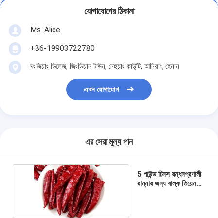
যোগাযোগের ঠিকানা
Ms. Alice
+86-19903722780
দংজিয়াং ভিলেজ, জিংডিয়ান টাউন, নেহুয়াং কাউন্টি, আনিয়াং, হেনান
এখন যোগাযোগ
এর সেরা মূল্য পান
5 পাউন্ড চিনস রন্ধনপ্রণালী
রান্নার জন্য বাল্ক তিয়েন
সিন চিলি মরিচ