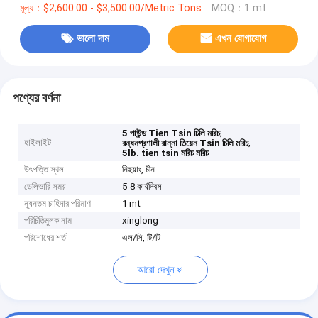
মূল্য：$2,600.00 - $3,500.00/Metric Tons
MOQ：1 mt
ভালো দাম
এখন যোগাযোগ
পণ্যের বর্ণনা
,
5 পাউন্ড Tien Tsin চিলি মরিচ
হাইলাইট
,
রন্ধনপ্রণালী রান্না তিয়েন Tsin চিলি মরিচ
5lb. tien tsin মরিচ মরিচ
উৎপত্তি স্থল
নিহুয়াং, চীন
ডেলিভারি সময়
5-8 কার্যদিবস
ন্যূনতম চাহিদার পরিমাণ
1 mt
পরিচিতিমুলক নাম
xinglong
পরিশোধের শর্ত
এল/সি, টি/টি
আরো দেখুন