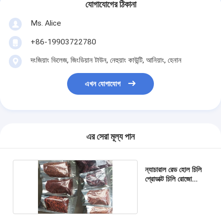
যোগাযোগের ঠিকানা
Ms. Alice
+86-19903722780
দংজিয়াং ভিলেজ, জিংডিয়ান টাউন, নেহুয়াং কাউন্টি, আনিয়াং, হেনান
এখন যোগাযোগ
এর সেরা মূল্য পান
ন্যাচারাল রেড হোল চিলি
প্রোডাক্ট চিলি রোজো
উইথ/বিনা রুট