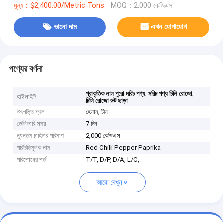
মূল্য：$2,400.00/Metric Tons
MOQ：2,000 কেজিএস
ভালো দাম
এখন যোগাযোগ
পণ্যের বর্ণনা
,
,
প্রাকৃতিক লাল পুরো মরিচ পণ্য
মরিচ পণ্য চিলি রোজো
হাইলাইট
চিলি রোজো রুট ছাড়া
উৎপত্তি স্থল
হেনান, চীন
ডেলিভারি সময়
7 দিন
ন্যূনতম চাহিদার পরিমাণ
2,000 কেজিএস
পরিচিতিমুলক নাম
Red Chilli Pepper Paprika
পরিশোধের শর্ত
T/T, D/P, D/A, L/C,
আরো দেখুন