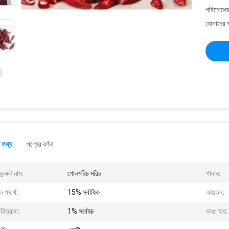
পরিশোধের 
যোগানের ক
 তথ্য
পণ্যের বর্ণনা
ডুডাক্ট নাম:
গোলমরিচ মরিচ
পাদান:
 পদার্থ:
15% সর্বাধিক
আয়তন:
বিত্রতা:
1% সর্বোচ্চ
ভাঙা হার: