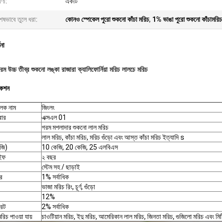
েণী:
একটি
েষভাবে তুলে ধরা:
কোনও স্পেকেল পুরো শুকনো কাঁচা মরিচ
,
1% ভাঙা পুরো শুকনো কাঁচামরিচ
ণনা
ম উচ্চ তীব্র শুকনো লঙ্কা রাজারা ক্যালিফোর্নিয়া মরিচ লালচে মরিচ
কেশন
ুলক নাম
জিংলং
বার
এক্সএল 01
গরম মশলাদার শুকনো লাল মরিচ
লাল মরিচ, কাঁচা মরিচ, মরিচ গুঁড়ো এবং আস্ত কাঁচা মরিচ ইত্যাদি s
জি)
10 কেজি, 20 কেজি, 25 এলবিএস
াইফ
২ বছর
স্টেম সহ / ছাড়াই
র
1% সর্বাধিক
ভাজা মরিচ রিং, চূর্ণ, গুঁড়ো
12%
রেট
2% সর্বাধিক
মরিচ পাওয়া যায়
চাওটিয়ান মরিচ, ইদু মরিচ, আমেরিকান লাল মরিচ, জিনতা মরিচ, গুজিলো মরিচ এবং মিষ্ট