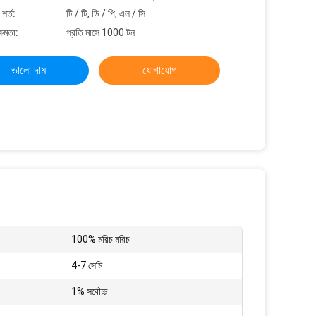
শর্ত:
টি / টি, ডি / পি, এল / সি
্ষমতা:
প্রতি মাসে 1000 টন
ভালো দাম
যোগাযোগ
100% মরিচ মরিচ
4-7 সেমি
1% সর্বোচ্চ