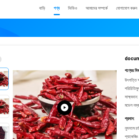
বাড়ি
পণ্য
ভিডিও
আমাদের সম্পর্কে
যোগাযোগ করুন
docum
পণ্যের বি
উৎপত্তি স
পরিচিতিমু
সাক্ষ্যদান:
মডেল নম্ব
প্রদান:
ন্যূনতম চ
প্যাকেজিং