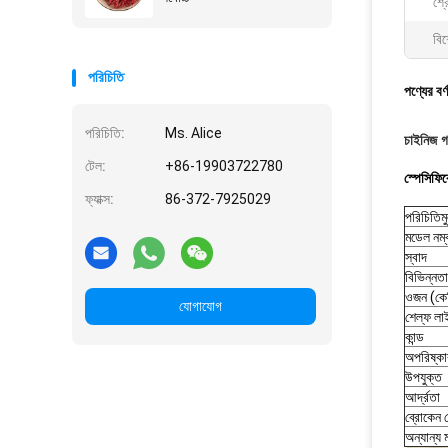
শ্র
বিশ
পরিচিতি
পণ্যের বর্
পরিচিতি:
Ms. Alice
চাইনিজ গর
টেল:
+86-19903722780
স্পেসিফি
ফ্যাক্স:
86-372-7925029
পরিচিতিম
মডেল নম্
স্বাদ
বিভিন্নতা
ওজন (কে
যোগাযোগ
শেল্ফ ল
কান্ড
অপরিষ্কা
উপযুক্ত
আর্দ্রতা
ব্রোকেন 
অন্যান্য 