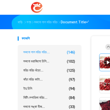
বাড়ি
পণ্য
শুকনো লাল মরিচ মরিচ
Document.title='
কতগুলি
শুকনো লাল মরিচ মরিচ...
(146)
শুকনো গুয়াজিলো চিলি...
(102)
মরিচ মরিচ গুঁড়ো...
(125)
কাঁচা মরিচ কাটা...
(97)
ইদু চিলি
(94)
মিষ্টি পেপারিকা মরিচ...
(84)
শুকনো লঙ্কা বীজ...
(33)