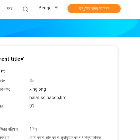
Bengali
খবর
উদ্ধৃতির জন্য আবেদন
ent.title='
বরণ:
্থল:
চীন
লক নাম:
xinglong
halal,iso,haccp,brc
ার:
01
াহিদার পরিমাণ:
1 টন
 বিবরণ:
বোনা ব্যাগ, জাল ব্যাগ, ভ্যাকুয়াম ব্যাগ / শক্ত কাগজ