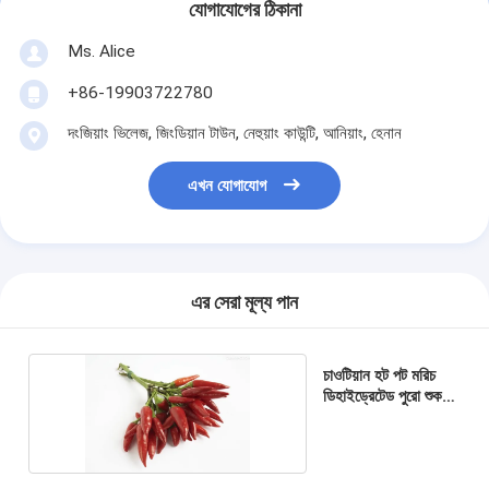
যোগাযোগের ঠিকানা
Ms. Alice
+86-19903722780
দংজিয়াং ভিলেজ, জিংডিয়ান টাউন, নেহুয়াং কাউন্টি, আনিয়াং, হেনান
এখন যোগাযোগ
এর সেরা মূল্য পান
চাওটিয়ান হট পট মরিচ
ডিহাইড্রেটেড পুরো শুকনো
লাল মরিচ