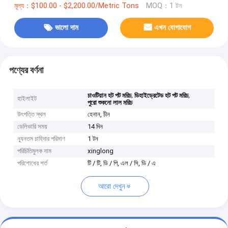
মূল্য：$100.00 - $2,200.00/Metric Tons
MOQ：1 টন
ভালো দাম
এখন যোগাযোগ
পণ্যের বর্ণনা
,
,
চাওটিয়ান হট পট মরিচ
ডিহাইড্রেটেড হট পট মরিচ
হাইলাইট
পুরো শুকনো লাল মরিচ
উৎপত্তি স্থল
হেনান, চীন
ডেলিভারি সময়
14 দিন
ন্যূনতম চাহিদার পরিমাণ
1 টন
পরিচিতিমুলক নাম
xinglong
পরিশোধের শর্ত
টি / টি, ডি / পি, এল / সি, ডি / এ
আরো দেখুন