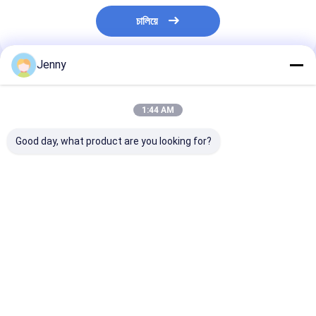
চালিয়ে
Jenny
প্রস্তাবিত পণ্য
1:44 AM
Good day, what product are you looking for?
প্রাকৃতিক লাল কোন সংযোজন
Taste Hot Spicy
Sanying 2-3 I
নেই পেপ্রিকা মরিচ শুকনো লাল
Dried Red Chilli
and Impurity 1
মরিচ 10kg/CTN খাদ্য রান্না
Peppers for
Standards
করার জন্য
Seasoning Impurity 1
ভালো দাম
ভালো দাম
ভালো দাম