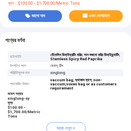
মূল্য：$100.00 - $1,700.00/Metric Tons
ভালো দাম
এখন যোগাযোগ
পণ্যের বর্ণনা
,
,
তেঁতেসিন ডিহাইড্রটিং মরিচ
সান শুকনো মরিচ ডিহাইড্র্যাটিং
হাইলাইট
Stemless Spicy Red Paprika
উৎপত্তি স্থল
হেনান, চীন
পরিচিতিমুলক নাম
xinglong
vaccum bag;
ভ্যাকাম ব্যাগ;
non-
প্যাকেজিং বিবরণ
vaccum;voven bag or as customers
requirement
মডেল নম্বার
xinglong-sy
মূল্য
$100.00 -
$1,700.00/Metric
Tons
আরো দেখুন