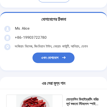
যোগাযোগের ঠিকানা
Ms. Alice
+86-19903722780
দংজিয়াং ভিলেজ, জিংডিয়ান টাউন, নেহুয়াং কাউন্টি, আনিয়াং, হেনান
এখন যোগাযোগ
এর সেরা মূল্য পান
তেন্তেসিন ডিহাইড্রটিং মরিচ
সূর্য শুকনো স্টিমলেস স্পাইসিড