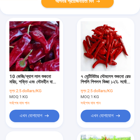
আপনার প্রয়োজনীয়তা দিন
10 কেজি/ব্যাগ লাল শুকনো
৭ সেন্টিমিটার স্টেমলেস শুকনো রেড
মরিচ, শক্তি এবং স্টেমহীন বা
পিপলি পিপলস ভিজা ১২% সর্বোচ্চ
স্টেম কাটা মরিচ
একক ওজন ২৫ কেজি/ব্যাগ
মূল্য:
2.5 dollars/KG
মূল্য:
2.5 dollars/KG
MOQ:
1 KG
MOQ:
1 KG
সর্বশেষ দাম পান
সর্বশেষ দাম পান
এখন যোগাযোগ
এখন যোগাযোগ