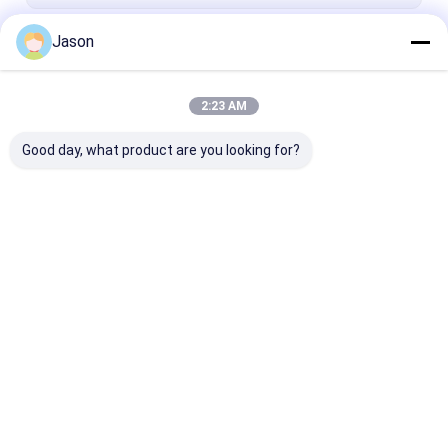
শুকনো পাখি আই মরিচ
Jason
চালিয়ে
শুকনো পাপ্রিকা মরিচ
2:23 AM
আমাদের বিভাগসমূহ
Good day, what product are you looking for?
শুকনো লাল মরিচ মরিচ
শুকনো গুয়াজিলো চিলি
মরিচ মরিচ গুঁড়ো
বাড়ি
আমাদের সম্পর্কে
Desktop Site
সাইট ম্যাপ
Privacy Policy