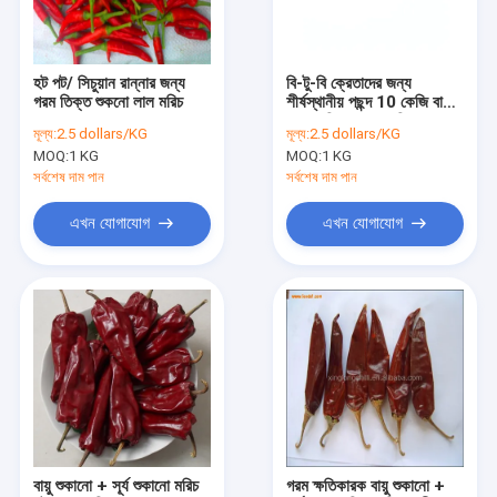
আমাদের সম্পর্কে
কারখানা ভ্রমণ
হট পট/ সিচুয়ান রান্নার জন্য
বি-টু-বি ক্রেতাদের জন্য
গরম তিক্ত শুকনো লাল মরিচ
শীর্ষস্থানীয় পছন্দ 10 কেজি বা
মান নিয়ন্ত্রণ
25 কেজি / ব্যাগে মরিচ
মূল্য:
2.5 dollars/KG
মূল্য:
2.5 dollars/KG
MOQ:
1 KG
MOQ:
1 KG
যোগাযোগ করুন
সর্বশেষ দাম পান
সর্বশেষ দাম পান
খবর
এখন যোগাযোগ
এখন যোগাযোগ
উদ্ধৃতির জন্য আবেদন
শুকনো লাল মরিচ মরিচ
শুকনো গুয়াজিলো চিলি
মরিচ মরিচ গুঁড়ো
বায়ু শুকানো + সূর্য শুকানো মরিচ
গরম ক্ষতিকারক বায়ু শুকানো +