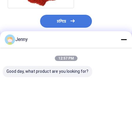
চালিয়ে
Jenny
প্রস্তাবিত পণ্য
12:57 PM
Good day, what product are you looking for?
ভিটামিন এ এবং সি শুকনো
গরম বাতাসে শুকনো
ভিটামিন সমৃদ্ধ স্টেমড 
পেপ্রিকা মরিচ
ডিহাইড্রেটেড জৈব মরিচ
চিলি পাউডার স্পাইস মি
মশলা জন্য additi
ভালো দাম
ভালো দাম
ভালো দাম