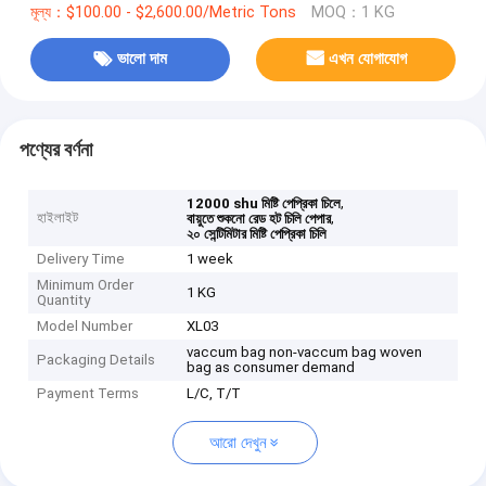
মূল্য：$100.00 - $2,600.00/Metric Tons
MOQ：1 KG
ভালো দাম
এখন যোগাযোগ
পণ্যের বর্ণনা
,
12000 shu মিষ্টি পেপ্রিকা চিলে
হাইলাইট
,
বায়ুতে শুকনো রেড হট চিলি পেপার
২০ সেন্টিমিটার মিষ্টি পেপ্রিকা চিলি
Delivery Time
1 week
Minimum Order
1 KG
Quantity
Model Number
XL03
vaccum bag non-vaccum bag woven
Packaging Details
bag as consumer demand
Payment Terms
L/C, T/T
আরো দেখুন