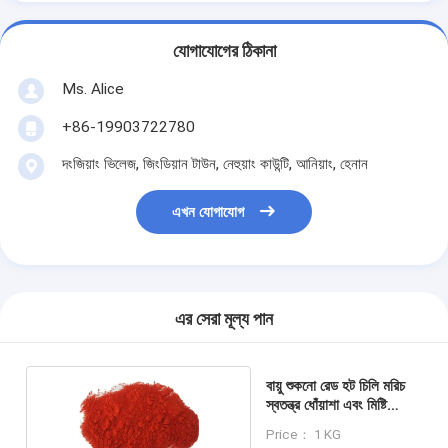
যোগাযোগের ঠিকানা
Ms. Alice
+86-19903722780
দংজিয়াং ভিলেজ, জিংডিয়ান টাউন, নেহুয়াং কাউন্টি, আনিয়াং, হেনান
এখন যোগাযোগ
এর সেরা মূল্য পান
বায়ু শুকনো রেড হট চিলি মরিচ
স্বতন্ত্র ধোঁয়াশা এবং মিষ্টি
অভিজ্ঞতা
Price： 1 KG