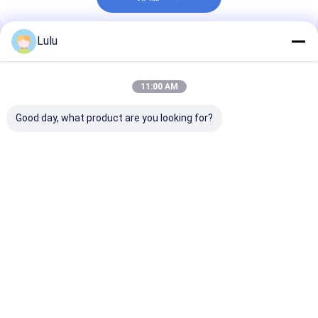
Lulu
প্রস্তাবিত পণ্য
11:00 AM
Good day, what product are you looking for?
ভিটামিন এ এবং সি শুকনো
গরম বাতাসে শুকনো
ভিটামিন সমৃদ্ধ স্টেমড 
পেপ্রিকা মরিচ
ডিহাইড্রেটেড জৈব মরিচ
চিলি পাউডার স্পাইস মি
মশলা জন্য additi
ভালো দাম
ভালো দাম
ভালো দাম
বাড়ি
আমাদের সম্পর্কে
Desktop Site
সাইট ম্যাপ
Privacy Policy