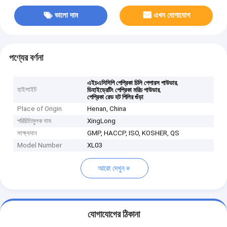
ভালো দাম
এখন যোগাযোগ
পণ্যের বর্ণনা
,
এইচএসিসিপি পেপ্রিকা চিলি পেপারস পাউডার
হাইলাইট
,
ডিহাইড্রেটিং পেপ্রিকা মরিচ পাউডার
পেপ্রিকা রেড হট পিলির গুঁড়া
Place of Origin
Henan, China
পরিচিতিমুলক নাম
XingLong
সাক্ষ্যদান
GMP, HACCP, ISO, KOSHER, QS
Model Number
XL03
আরো দেখুন
যোগাযোগের ঠিকানা