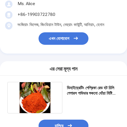
Ms. Alice
+86-19903722780
দংজিয়াং ভিলেজ, জিংডিয়ান টাউন, নেহুয়াং কাউন্টি, আনিয়াং, হেনান
এখন যোগাযোগ
এর সেরা মূল্য পান
ডিহাইড্রেটিং পেপ্রিকা রেড হট চিলি
পেপারস পাউডার শুকনো ধোঁয়া মিষ্টি
HACCP
চালিয়ে