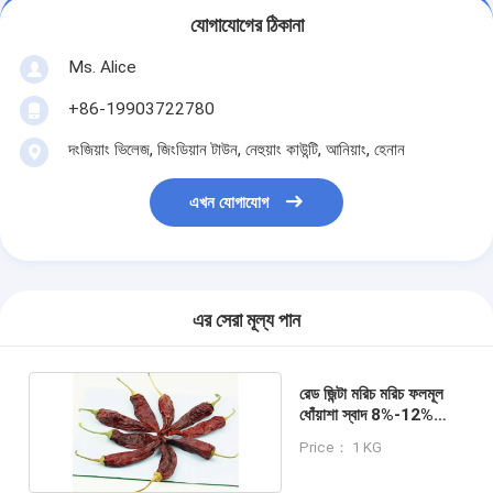
যোগাযোগের ঠিকানা
Ms. Alice
+86-19903722780
দংজিয়াং ভিলেজ, জিংডিয়ান টাউন, নেহুয়াং কাউন্টি, আনিয়াং, হেনান
এখন যোগাযোগ
এর সেরা মূল্য পান
রেড জিন্টা মরিচ মরিচ ফলমূল
ধোঁয়াশা স্বাদ 8%-12%
আর্দ্রতা 10-15 সেমি
Price： 1 KG