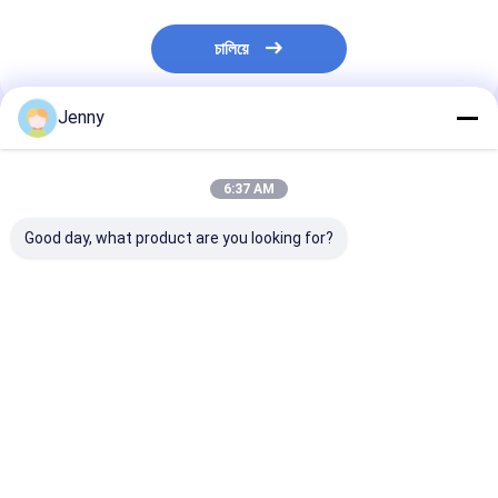
চালিয়ে
Jenny
প্রস্তাবিত পণ্য
6:37 AM
Good day, what product are you looking for?
প্রাকৃতিক লাল শুকনো গুয়াজিলো
গোটা গুয়াজিলো চিলি স্টেম সহ/
গ্রেড এ গুয়াজিল্লো চি
চিলি কোন অ্যাডিটিভ এবং ≤
বিহীন 500SHU রেড স্ট্রং
৮-১২% আর্দ্রতা কম অ
11-14.0% রান্না করার জন্য
প্যাসিন্ট চিলি স্বাদ
(সর্বোচ্চ ০.১%)
আর্দ্রতা সহ
ভালো দাম
ভালো দাম
ভালো দাম