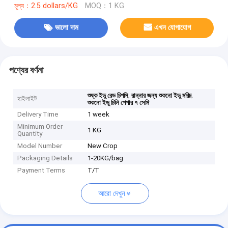
মূল্য：2.5 dollars/KG
MOQ：1 KG
ভালো দাম
এখন যোগাযোগ
পণ্যের বর্ণনা
,
,
শুষ্ক ইডু রেড চিপসি
রান্নার জন্য শুকনো ইডু মরিচ
হাইলাইট
শুকনো ইডু চিলি পেপার ৭ সেমি
Delivery Time
1 week
Minimum Order
1 KG
Quantity
Model Number
New Crop
Packaging Details
1-20KG/bag
Payment Terms
T/T
আরো দেখুন