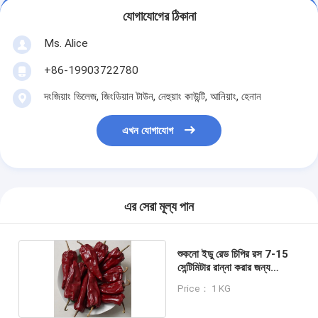
যোগাযোগের ঠিকানা
Ms. Alice
+86-19903722780
দংজিয়াং ভিলেজ, জিংডিয়ান টাউন, নেহুয়াং কাউন্টি, আনিয়াং, হেনান
এখন যোগাযোগ
এর সেরা মূল্য পান
শুকনো ইডু রেড চিপির রস 7-15
সেন্টিমিটার রান্না করার জন্য
উপযুক্ত
Price： 1 KG