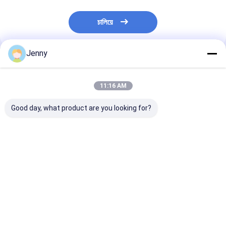
চালিয়ে
Jenny
প্রস্তাবিত পণ্য
11:16 AM
Good day, what product are you looking for?
মসলাযুক্ত হালকা শুকনো লাল
আপনার রান্নার প্রয়োজনের জন্য
শক্তিশালী তিক্ত মরিচ স
মরিচের সুস্বাদু স্বাদ আবিষ্কার
নিখুঁত রেড হট শুকনো রেড চিলি
Yidu মরিচ শুকনো এব
করুন
মরিচ পান শুকনো এবং শীতল স্থান
স্থান স্বাদযুক্ত উপাদা
সঞ্চয়
মরিচ উপাদান সঙ্গে সঞ্চয
ভালো দাম
ভালো দাম
ভালো দাম