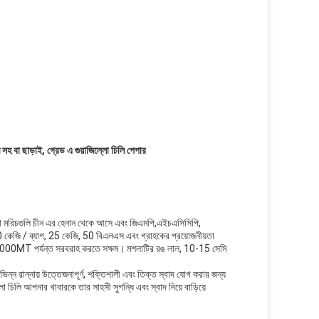
ম সহ বা ছাড়াই, গ্রেড এ গুয়াজিল্লো চিলি পেপার
ল্লো মরিচগুলি চীন এর হেনান থেকে আসে এবং জিএমপি,এইচএসিসিপি,
কেজি / ব্যাগ, 25 কেজি, 50 বিএলএস এবং গ্রাহকের প্রয়োজনীয়তা
র 20000MT পর্যন্ত সরবরাহ করতে সক্ষম। মশলাটির রঙ লাল, 10-15 সেমি
িভিন্ন রান্নায় উত্তেজনাপূর্ণ, শক্তিশালী এবং তিক্ত স্বাদ যোগ করার জন্য
ো চিলি আপনার খাবারকে তার সাহসী সুগন্ধি এবং স্বাদ দিয়ে বাড়িয়ে