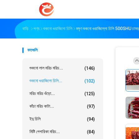
বাড়ি
পণ্য
শুকনো গুয়াজিলো চিলি
মসৃণ শুকনো গুয়াজিল্লো চিলি 500SHU চামড়া
কতগুলি
শুকনো লাল মরিচ মরিচ...
(146)
শুকনো গুয়াজিলো চিলি...
(102)
মরিচ মরিচ গুঁড়ো...
(125)
কাঁচা মরিচ কাটা...
(97)
ইদু চিলি
(94)
মিষ্টি পেপারিকা মরিচ...
(84)