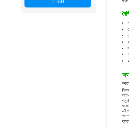
করাআম
যোগাযোগ
বৈশি
প
স
গ
ব
স
আ
হ
অ্য
শুকনো
শিংল
আইএস
অনুয
আকার
এই শু
আদর্শ
তুলব