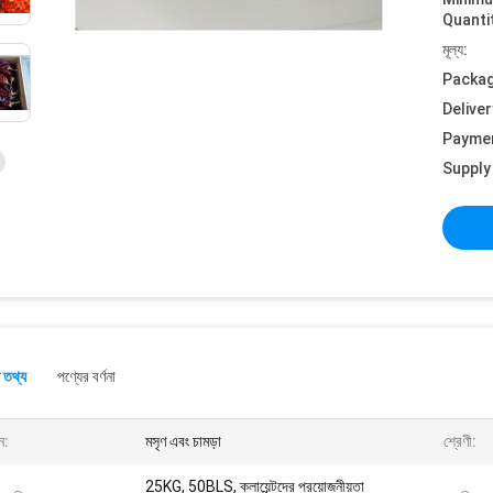
Quanti
মূল্য:
Packag
Deliver
Payme
Supply 
 তথ্য
পণ্যের বর্ণনা
ন:
মসৃণ এবং চামড়া
শ্রেণী:
25KG, 50BLS, ক্লায়েন্টদের প্রয়োজনীয়তা