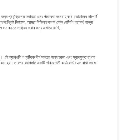
র জন্য প্রযুক্তিগত সহায়তা এবং পরিষেবা সরবরাহ করি।আমাদের সাপোর্ট
শ্লিষ্ট জিজ্ঞাসা. আমরা বিভিন্ন সম্পদ যেমন রেসিপি পরামর্শ, রান্না
মাধান করতে সাহায্য করার জন্য এখানে আছি.
়। এই ব্যাগগুলি পণ্যটিকে দীর্ঘ সময়ের জন্য তাজা এবং স্বাদযুক্ত রাখার
া হয়। তারপর ব্যাগগুলি একটি শক্তিশালী কার্ডবোর্ড বাক্সে রাখা হয় যা