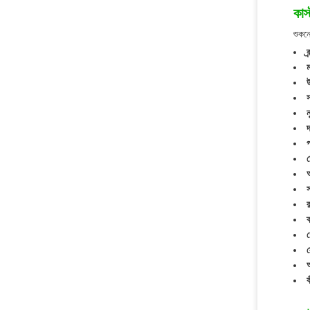
কাস
শুকনো
ব
স
ন
দ
প
ড
অ
স
ব
গ
স
অ
ক