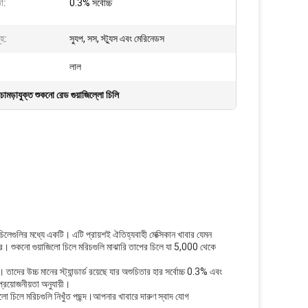
া:
0.3% সর্বোচ্চ
ূহ:
স্যুপ, সস, স্ট্যুস এবং মেরিনেডস
লাল
চামড়াযুক্ত শুকনো রেড গুয়াজিল্লো চিলি
চিলেগুলির মধ্যে একটি। এটি প্রায়শই ঐতিহ্যবাহী মেক্সিকান খাবার যেমন
দার। শুকনো গুয়াজিলো চিলে মরিচগুলি মাঝারি তাপের চিলে যা 5,000 থেকে
াদের উচ্চ মানের স্ট্যান্ডার্ড রয়েছে যার অশুচিতার হার সর্বোচ্চ 0.3% এবং
রয়োজনীয়তা অনুযায়ী।
 চিলে মরিচগুলি নিখুঁত পছন্দ।আপনার খাবারে দারুণ স্বাদ যোগ