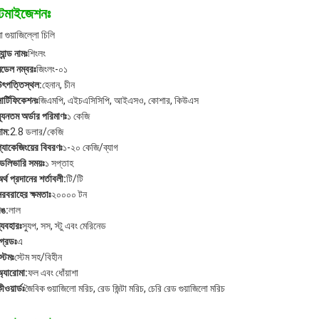
্টমাইজেশনঃ
 গুয়াজিল্লো চিলি
্র্যান্ড নামঃ
শিংলং
মডেল নম্বরঃ
জিংলং-০১
উৎপত্তিস্থল:
হেনান, চীন
ার্টিফিকেশনঃ
জিএমপি, এইচএসিসিপি, আইএসও, কোশার, কিউএস
্যূনতম অর্ডার পরিমাণঃ
১ কেজি
াম:
2.8 ডলার/কেজি
্যাকেজিংয়ের বিবরণঃ
১-২০ কেজি/ব্যাগ
েলিভারি সময়ঃ
১ সপ্তাহ
র্থ প্রদানের শর্তাবলী:
টি/টি
রবরাহের ক্ষমতাঃ
২০০০০ টন
রঙ:
লাল
্যবহারঃ
স্যুপ, সস, স্টু এবং মেরিনেড
্রেডঃ
এ
্টেমঃ
স্টেম সহ/বিহীন
্যারোমা:
ফল এবং ধোঁয়াশা
ীওয়ার্ডঃ
জৈবিক গুয়াজিলো মরিচ, রেড জিন্টা মরিচ, চেরি রেড গুয়াজিলো মরিচ