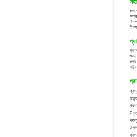
সহা
শুকনো
আমরা
টিম প
টিপস
প্য
প্যাক
শুকনো
জন্য 
পরিব
প্র
প্রশ্
উত্ত
প্রশ
উত্
প্রশ
উত্ত
প্রশ