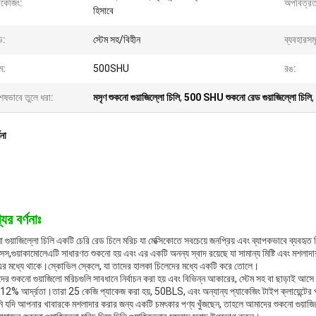
াকেজিং:
অপবিত্রত
হিসাবে
্ড:
স্টেম সহ/বিহীন
ব্যবহারসম
ম:
500SHU
রঙ:
েষভাবে তুলে ধরা:
মসৃণ শুকনো গুয়াজিল্লো চিলি
,
500 SHU শুকনো রেড গুয়াজিল্লো চিলি
,
ণনা
ের বর্ণনাঃ
 গুয়াজিল্লো চিলি একটি চেরি রেড চিলে মরিচ যা মেক্সিকোতে সবচেয়ে জনপ্রিয় এবং ব্যাপকভাবে ব্যবহৃত 
সস,গুয়াকামোলেএটি সাধারণত শুকনো হয় এবং এর একটি অনন্য স্বাদ রয়েছে যা সামান্য মিষ্টি এবং মশলা
র মধ্যে থাকে।স্কোভিল স্কেলে, যা তাদের হালকা চিলেদের মধ্যে একটি করে তোলে।
র শুকনো গুয়াজিলো মরিচগুলি সাবধানে নির্বাচন করা হয় এবং বিভিন্ন আকারের, স্টেম সহ বা ছাড়াই আসে। ত
2% আর্দ্রতা।তারা 25 কেজি প্যাকেজ করা হয়, 50BLS, এবং অন্যান্য প্যাকেজিং টাইপ ক্লায়েন্টের প্
 যদি আপনার খাবারকে মশলাদার করার জন্য একটি চমৎকার পণ্য খুঁজছেন, তাহলে আমাদের শুকনো গুয়াজিলো