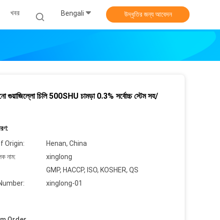
খবর
Bengali
উদ্ধৃতির জন্য আবেদন
নো গুয়াজিল্লো চিলি 500SHU চামড়া 0.3% সর্বোচ্চ স্টেম সহ/
বরণ:
f Origin:
Henan, China
লক নাম:
xinglong
GMP, HACCP, ISO, KOSHER, QS
Number:
xinglong-01
um Order