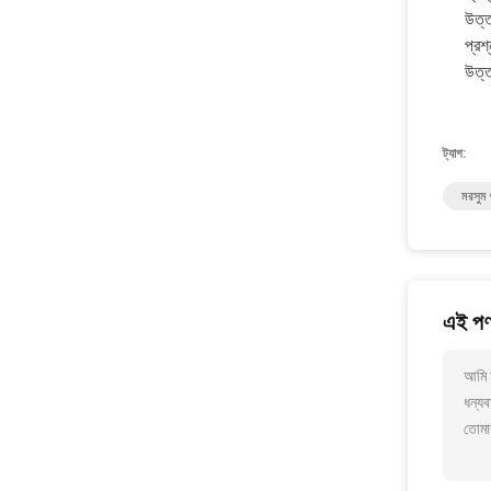
উত্
প্রশ
উত্ত
ট্যাগ:
মরসুম 
এই পণ্
আমি 
ধন্যব
তোমা