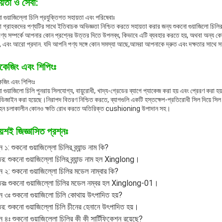
য়তা ও সেবা:
 গুয়াজিল্লো চিলি প্রযুক্তিগত সহায়তা এবং পরিষেবাঃ
 গ্রাহকদের পণ্যটির সাথে ইতিবাচক অভিজ্ঞতা নিশ্চিত করতে সহায়তা করার জন্য শুকনো গুয়াজিলো চিলি
ণ্য সম্পর্কে আপনার কোন প্রশ্নের উত্তর দিতে উপলব্ধ, কিভাবে এটি ব্যবহার করতে হয়, অথবা অন্য কোন সং
, এবং আরো প্রদান. যদি আপনি পণ্য সঙ্গে কোন সমস্যা আছে,আমরা আপনাকে দ্রুত এবং দক্ষতার সাথে স
াকেজিং এবং শিপিংঃ
েজিং এবং শিপিংঃ
 গুয়াজিলো চিলি পুনরায় সিলযোগ্য, বায়ুরোধী, খাদ্য-গ্রেডের ব্যাগে প্যাকেজ করা হয় এবং প্রেরণ করা হয
ডিজাইন করা হয়েছে।নিরাপদ বিতরণ নিশ্চিত করতে, ব্যাগগুলি একটি হস্তক্ষেপ-প্রতিরোধী সিল দিয়ে সিল কর
হন চলাকালীন কোনও ক্ষতি রোধ করতে অতিরিক্ত cushioning উপাদান সহ।
ায়শই জিজ্ঞাসিত প্রশ্নঃ
ন ১: শুকনো গুয়াজিল্লো চিলির ব্র্যান্ড নাম কি?
র: শুকনো গুয়াজিল্লো চিলির ব্র্যান্ড নাম হল Xinglong।
্ন ২: শুকনো গুয়াজিল্লো চিলির মডেল নাম্বার কি?
তরঃ শুকনো গুয়াজিল্লো চিলির মডেল নম্বর হল Xinglong-01।
্ন ৩ঃ শুকনো গুয়াজিলো চিলি কোথায় উৎপাদিত হয়?
র: শুকনো গুয়াজিল্লো চিলি চীনের হেনানে উৎপাদিত হয়।
্ন ৪ঃ শুকনো গুয়াজিল্লো চিলির কী কী সার্টিফিকেশন রয়েছে?