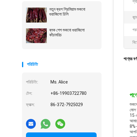
প্য
নতুন ক্রপ প্রিমিয়াম শুকনো
গুয়াজিলো চিলি
কান
গর
ব্লক শেপ শুকনো গুয়াজিলো
কাঁচামরিচ
বিশ
পণ্যের বর্
পরিচিতি
পরিচিতি:
Ms. Alice
টেল:
+86-19903722780
পণ্য
শুকনো
ফ্যাক্স:
86-372-7925029
মোল 
15 এ
আমাদে
8%-1
আপনি