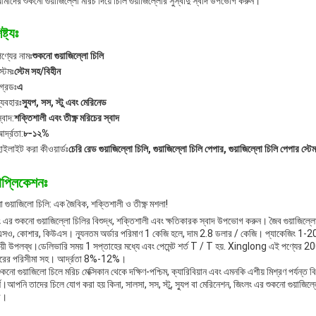
াদের শুকনো গুয়াজিল্লো মরিচ দিয়ে চিলি গুয়াজিল্লোর সুস্বাদু স্বাদ উপভোগ করুন।
ষ্ট্যঃ
ণ্যের নামঃ
শুকনো গুয়াজিল্লো চিলি
্টেমঃ
স্টেম সহ/বিহীন
্রেডঃ
এ
্যবহারঃ
স্যুপ, সস, স্টু এবং মেরিনেড
্বাদ:
শক্তিশালী এবং তীক্ষ্ণ মরিচের স্বাদ
র্দ্রতা:
৮-১২%
াইলাইট করা কীওয়ার্ডঃ
চেরি রেড গুয়াজিল্লো চিলি, গুয়াজিল্লো চিলি পেপার, গুয়াজিল্লো চিলি পেপার স্টে
াপ্লিকেশনঃ
 গুয়াজিলো চিলি: এক জৈবিক, শক্তিশালী ও তীক্ষ্ণ মশলা!
ং এর শুকনো গুয়াজিল্লো চিলির বিশুদ্ধ, শক্তিশালী এবং ক্ষতিকারক স্বাদ উপভোগ করুন। জৈব গুয়াজি
ও, কোশার, কিউএস। ন্যূনতম অর্ডার পরিমাণ 1 কেজি হলে, দাম 2.8 ডলার / কেজি। প্যাকেজিং 1-20 
ায়ী উপলব্ধ।ডেলিভারি সময় 1 সপ্তাহের মধ্যে এবং পেমেন্ট শর্ত T / T হয়. Xinglong এই পণ্যে
ের পরিসীমা সহ। আর্দ্রতা 8%-12%।
কনো গুয়াজিলো চিলে মরিচ মেক্সিকান থেকে দক্ষিণ-পশ্চিম, ক্যারিবিয়ান এবং এমনকি এশীয় মিশ্রণ পর্যন্ত ব
।আপনি তাদের চিলে যোগ করা হয় কিনা, সালসা, সস, স্টু, স্যুপ বা মেরিনেশন, জিংলং এর শুকনো গুয়াজিল্ল
ে।