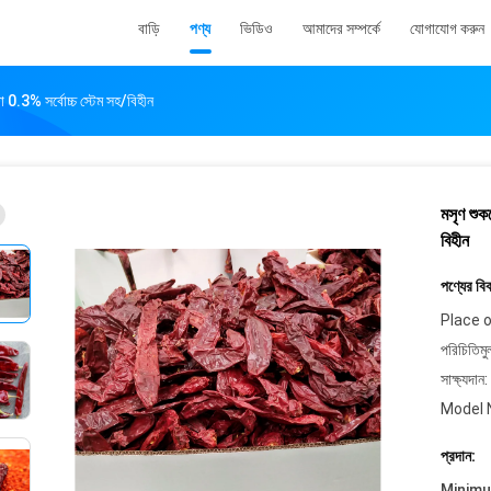
বাড়ি
পণ্য
ভিডিও
আমাদের সম্পর্কে
যোগাযোগ করুন
 0.3% সর্বোচ্চ স্টেম সহ/বিহীন
মসৃণ শুক
বিহীন
পণ্যের বি
Place o
পরিচিতিমু
সাক্ষ্যদান:
Model 
প্রদান:
Minim