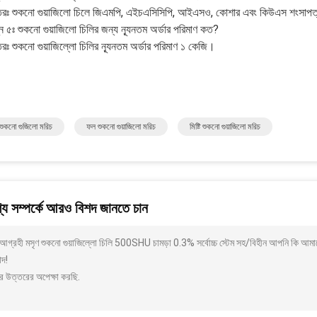
তরঃ শুকনো গুয়াজিলো চিলে জিএমপি, এইচএসিসিপি, আইএসও, কোশার এবং কিউএস শংসাপত্
্ন ৫ঃ শুকনো গুয়াজিলো চিলির জন্য ন্যূনতম অর্ডার পরিমাণ কত?
রঃ শুকনো গুয়াজিল্লো চিলির ন্যূনতম অর্ডার পরিমাণ ১ কেজি।
শুকনো গুজিলো মরিচ
ফল শুকনো গুয়াজিলো মরিচ
মিষ্টি শুকনো গুয়াজিলো মরিচ
য সম্পর্কে আরও বিশদ জানতে চান
আগ্রহী মসৃণ শুকনো গুয়াজিল্লো চিলি 500SHU চামড়া 0.3% সর্বোচ্চ স্টেম সহ/বিহীন আপনি কি আমা
াদ!
র উত্তরের অপেক্ষা করছি.