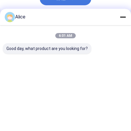
Alice
প্রস্তাবিত পণ্য
6:01 AM
Good day, what product are you looking for?
ভিটামিন এ এবং সি শুকনো
গরম বাতাসে শুকনো
ভিটামিন সমৃদ্ধ স্টেমড 
পেপ্রিকা মরিচ
ডিহাইড্রেটেড জৈব মরিচ
চিলি পাউডার স্পাইস মি
মশলা জন্য additi
ভালো দাম
ভালো দাম
ভালো দাম
বাড়ি
আমাদের সম্পর্কে
Desktop Site
সাইট ম্যাপ
Privacy Policy