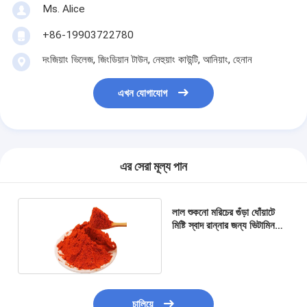
Ms. Alice
+86-19903722780
দংজিয়াং ভিলেজ, জিংডিয়ান টাউন, নেহুয়াং কাউন্টি, আনিয়াং, হেনান
এখন যোগাযোগ
এর সেরা মূল্য পান
লাল শুকনো মরিচের গুঁড়া ধোঁয়াটে
মিষ্টি স্বাদ রান্নার জন্য ভিটামিন
বেশি
চালিয়ে