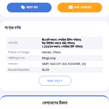
ভালো দাম
এখন যোগাযোগ
পণ্যের বর্ণনা
,
জিএমপি শুকনো পেপারিকা চিলিস পাউডার
হাইলাইট
,
উচ্চ ভিটামিন শুকনো মরিচ পাউডার
12000শু শুকনো পেপারিকা চিলি পাউডার
Place of Origin
Henan, China
পরিচিতিমুলক নাম
XingLong
সাক্ষ্যদান
GMP, HACCP, ISO, KOSHER, QS
Model Number
XL03
আরো দেখুন
যোগাযোগের ঠিকানা