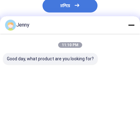
চালিয়ে
Jenny
প্রস্তাবিত পণ্য
11:10 PM
Good day, what product are you looking for?
প্রাকৃতিক লাল শুকনো গুয়াজিলো
গোটা গুয়াজিলো চিলি স্টেম সহ/
গ্রেড এ গুয়াজিল্লো চি
চিলি কোন অ্যাডিটিভ এবং ≤
বিহীন 500SHU রেড স্ট্রং
৮-১২% আর্দ্রতা কম অ
11-14.0% রান্না করার জন্য
প্যাসিন্ট চিলি স্বাদ
(সর্বোচ্চ ০.১%)
আর্দ্রতা সহ
ভালো দাম
ভালো দাম
ভালো দাম
বাড়ি
আমাদের সম্পর্কে
Desktop Site