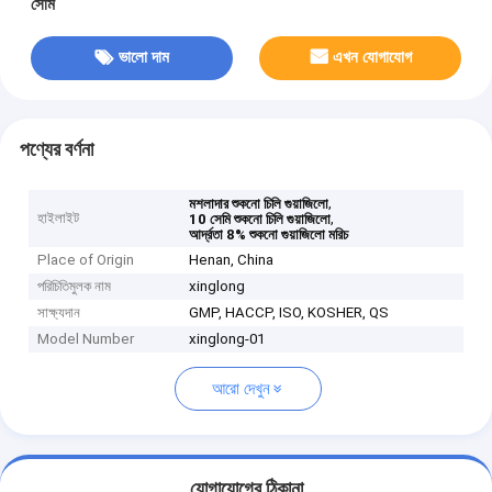
সেমি
ভালো দাম
এখন যোগাযোগ
পণ্যের বর্ণনা
,
মশলাদার শুকনো চিলি গুয়াজিলো
হাইলাইট
,
10 সেমি শুকনো চিলি গুয়াজিলো
আর্দ্রতা 8% শুকনো গুয়াজিলো মরিচ
Place of Origin
Henan, China
পরিচিতিমুলক নাম
xinglong
সাক্ষ্যদান
GMP, HACCP, ISO, KOSHER, QS
Model Number
xinglong-01
আরো দেখুন
যোগাযোগের ঠিকানা