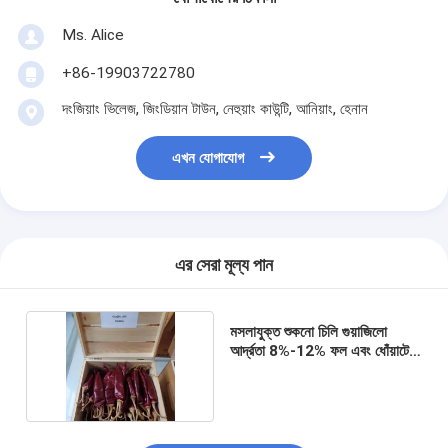
Ms. Alice
+86-19903722780
দংজিয়াং ভিলেজ, জিংডিয়ান টাউন, নেহুয়াং কাউন্টি, আনিয়াং, হেনান
এখন যোগাযোগ
এর সেরা মূল্য পান
মসলাযুক্ত শুকনো চিলি গুয়াজিলো
আর্দ্রতা 8%-12% ফল এবং ধোঁয়াটে
10-15 সেমি