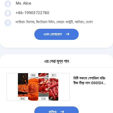
Ms. Alice
+86-19903722780
দংজিয়াং ভিলেজ, জিংডিয়ান টাউন, নেহুয়াং কাউন্টি, আনিয়াং, হেনান
এখন যোগাযোগ
এর সেরা মূল্য পান
মিষ্টি শুকনো পেপারিকা মরিচ
বীজ তীক্ষ্ণ লাল 000SHU
8 মিমি
চালিয়ে