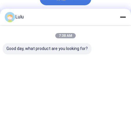
Lulu
প্রস্তাবিত পণ্য
7:38 AM
Good day, what product are you looking for?
৫-৮ মিমি উচ্চতায় ক্রিস্পি
সতেজ ফসল গুয়াজিলো চিলি বীজ
আর্দ্রতা ৮%-১২% খিঁচ
টেক্সচার সহ প্রিমিয়াম কোয়ালিটির
- আর্দ্রতা 8%-12% -
শুকনো মরিচ বীজ - ১% স
শুকনো মরিচ বীজ
বিশুদ্ধতা 95-99%
অশুচিতা
ভালো দাম
ভালো দাম
ভালো দাম
বাড়ি
আমাদের সম্পর্কে
Desktop Site
সাইট ম্যাপ
Privacy Policy