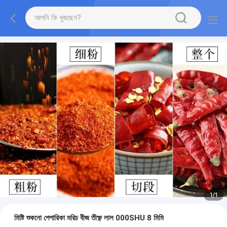
1
/
1
মিষ্টি শুকনো পেপারিকা মরিচ বীজ তীক্ষ্ণ লাল 000SHU 8 মিমি