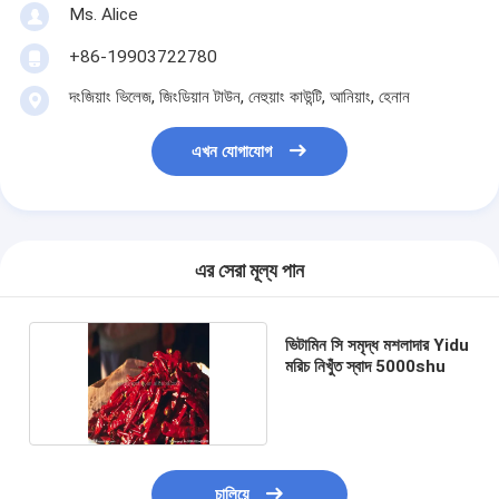
Ms. Alice
+86-19903722780
দংজিয়াং ভিলেজ, জিংডিয়ান টাউন, নেহুয়াং কাউন্টি, আনিয়াং, হেনান
এখন যোগাযোগ
এর সেরা মূল্য পান
ভিটামিন সি সমৃদ্ধ মশলাদার Yidu
মরিচ নিখুঁত স্বাদ 5000shu
চালিয়ে