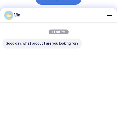
Mia
প্রস্তাবিত পণ্য
11:00 PM
Good day, what product are you looking for?
মসলাযুক্ত হালকা শুকনো লাল
আপনার রান্নার প্রয়োজনের জন্য
শক্তিশালী তিক্ত মরিচ স
মরিচের সুস্বাদু স্বাদ আবিষ্কার
নিখুঁত রেড হট শুকনো রেড চিলি
Yidu মরিচ শুকনো এব
করুন
মরিচ পান শুকনো এবং শীতল স্থান
স্থান স্বাদযুক্ত উপাদা
সঞ্চয়
মরিচ উপাদান সঙ্গে সঞ্চয
ভালো দাম
ভালো দাম
ভালো দাম
বাড়ি
আমাদের সম্পর্কে
Desktop Site
সাইট ম্যাপ
Privacy Policy