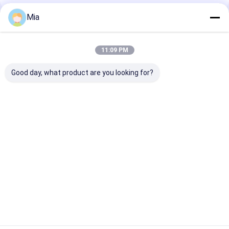
Mia
প্রস্তাবিত পণ্য
11:09 PM
Good day, what product are you looking for?
প্রাকৃতিক লাল শুকনো গুয়াজিলো
গোটা গুয়াজিলো চিলি স্টেম সহ/
গ্রেড এ গুয়াজিল্লো চি
চিলি কোন অ্যাডিটিভ এবং ≤
বিহীন 500SHU রেড স্ট্রং
৮-১২% আর্দ্রতা কম অ
11-14.0% রান্না করার জন্য
প্যাসিন্ট চিলি স্বাদ
(সর্বোচ্চ ০.১%)
আর্দ্রতা সহ
ভালো দাম
ভালো দাম
ভালো দাম
বাড়ি
আমাদের সম্পর্কে
Desktop Site
সাইট ম্যাপ
Privacy Policy
গুণ
শুকনো লাল মরিচ মরিচ
চীন কারখানা.Copyright © 2026 Neihuang Xinglong