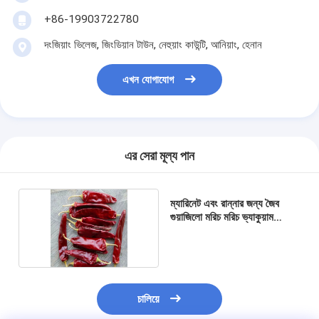
+86-19903722780
দংজিয়াং ভিলেজ, জিংডিয়ান টাউন, নেহুয়াং কাউন্টি, আনিয়াং, হেনান
এখন যোগাযোগ
এর সেরা মূল্য পান
ম্যারিনেট এবং রান্নার জন্য জৈব
গুয়াজিলো মরিচ মরিচ ভ্যাকুয়াম
সিলযুক্ত ব্যাগ
চালিয়ে