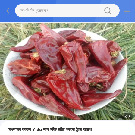
2
/
3
মশলাদার শুকনো Yidu লাল মরিচ মরিচ শুকনো ঠান্ডা জায়গা