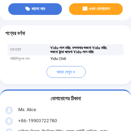
ভালো দাম
এখন যোগাযোগ
পণ্যের বর্ণনা
,
,
Yidu লাল মরিচ
মশলাদার শুকনো Yidu মরিচ
হাইলাইট
শুকনো ঠান্ডা জায়গা Yidu লাল মরিচ
পরিচিতিমুলক নাম
Yidu Chili
আরো দেখুন
যোগাযোগের ঠিকানা
Ms. Alice
+86-19903722780