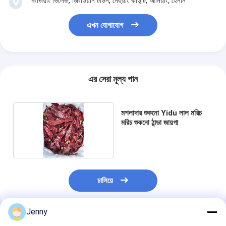
দংজিয়াং ভিলেজ, জিংডিয়ান টাউন, নেহুয়াং কাউন্টি, আনিয়াং, হেনান
এখন যোগাযোগ
এর সেরা মূল্য পান
মশলাদার শুকনো Yidu লাল মরিচ
মরিচ শুকনো ঠান্ডা জায়গা
চালিয়ে
Jenny
প্রস্তাবিত পণ্য