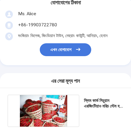
যোগাযোগের ঠিকানা
Ms. Alice
+86-19903722780
দংজিয়াং ভিলেজ, জিংডিয়ান টাউন, নেহুয়াং কাউন্টি, আনিয়াং, হেনান
এখন যোগাযোগ
এর সেরা মূল্য পান
স্লিম কার্ভ সিচুয়ান
এরজিংটিয়াও মরিচ স্টেম হট
পট ব্যবহারের সাথে