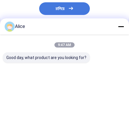
চালিয়ে
Alice
প্রস্তাবিত পণ্য
9:47 AM
Good day, what product are you looking for?
৮০০০-১২০০০শু গরম
খাঁটি চিলি পেপার Erjingtiao
Erjingtiao Pep
এর্জিংটিয়াও মরিচ শুকনো জায়গায়
8-12% আর্দ্রতা এবং বায়ু
Ingredients চিলি 
সঞ্চয় করে
শুকনো প্রক্রিয়া সঙ্গে শুকনো চিলি
গরম 8000-1200
গ্রাহকের চাহিদা অনুযায়
ভালো দাম
ভালো দাম
ভালো দাম