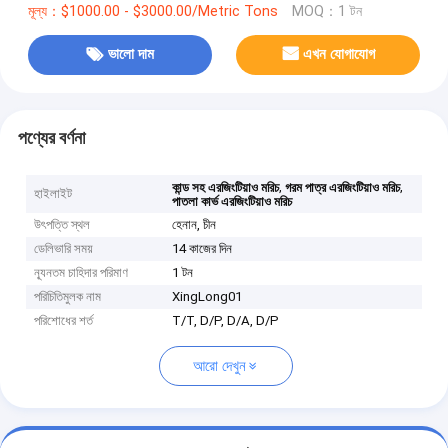
মূল্য：$1000.00 - $3000.00/Metric Tons
MOQ：1 টন
ভালো দাম
এখন যোগাযোগ
পণ্যের বর্ণনা
,
,
কান্ড সহ এরজিংটিয়াও মরিচ
গরম পাত্র এরজিংটিয়াও মরিচ
হাইলাইট
পাতলা কার্ভ এরজিংটিয়াও মরিচ
উৎপত্তি স্থল
হেনান, চীন
ডেলিভারি সময়
14 কাজের দিন
ন্যূনতম চাহিদার পরিমাণ
1 টন
পরিচিতিমুলক নাম
XingLong01
পরিশোধের শর্ত
T/T, D/P, D/A, D/P
আরো দেখুন