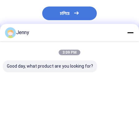
চালিয়ে
Jenny
প্রস্তাবিত পণ্য
3:09 PM
Good day, what product are you looking for?
৫-৮ মিমি উচ্চতায় ক্রিস্পি
সতেজ ফসল গুয়াজিলো চিলি বীজ
আর্দ্রতা ৮%-১২% খিঁচ
টেক্সচার সহ প্রিমিয়াম কোয়ালিটির
- আর্দ্রতা 8%-12% -
শুকনো মরিচ বীজ - ১% স
শুকনো মরিচ বীজ
বিশুদ্ধতা 95-99%
অশুচিতা
ভালো দাম
ভালো দাম
ভালো দাম