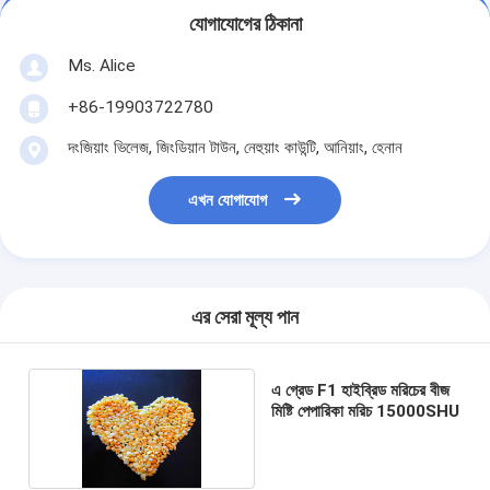
যোগাযোগের ঠিকানা
Ms. Alice
+86-19903722780
দংজিয়াং ভিলেজ, জিংডিয়ান টাউন, নেহুয়াং কাউন্টি, আনিয়াং, হেনান
এখন যোগাযোগ
এর সেরা মূল্য পান
এ গ্রেড F1 হাইব্রিড মরিচের বীজ
মিষ্টি পেপারিকা মরিচ 15000SHU