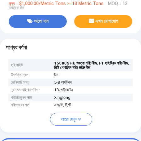
মূল্য：$1,000.00/Metric Tons >=13 Metric Tons
MOQ：13
মেট্রিক টন
ভালো দাম
এখন যোগাযোগ
পণ্যের বর্ণনা
,
,
15000SHU শুকনো মরিচ বীজ
F1 হাইব্রিড মরিচ বীজ
হাইলাইট
মিষ্টি পেপারিকা মরিচ মরিচ বীজ
উৎপত্তি স্থল
চীন
ডেলিভারি সময়
5-8 কার্যদিবস
ন্যূনতম চাহিদার পরিমাণ
13 মেট্রিক টন
পরিচিতিমুলক নাম
Xinglong
পরিশোধের শর্ত
এল/সি, টি/টি
আরো দেখুন