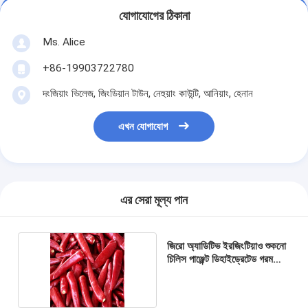
যোগাযোগের ঠিকানা
Ms. Alice
+86-19903722780
দংজিয়াং ভিলেজ, জিংডিয়ান টাউন, নেহুয়াং কাউন্টি, আনিয়াং, হেনান
এখন যোগাযোগ
এর সেরা মূল্য পান
জিরো অ্যাডিটিভ ইরজিংটিয়াও শুকনো
চিলিস পাঞ্জেন্ট ডিহাইড্রেটেড গরম
মরিচ