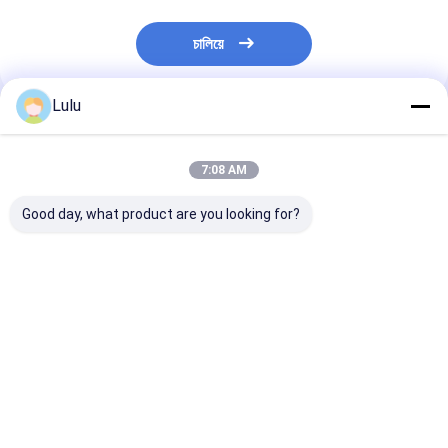
চালিয়ে
Lulu
প্রস্তাবিত পণ্য
7:08 AM
Good day, what product are you looking for?
৮০০০-১২০০০শু গরম
খাঁটি চিলি পেপার Erjingtiao
Erjingtiao Pep
এর্জিংটিয়াও মরিচ শুকনো জায়গায়
8-12% আর্দ্রতা এবং বায়ু
Ingredients চিলি 
সঞ্চয় করে
শুকনো প্রক্রিয়া সঙ্গে শুকনো চিলি
গরম 8000-1200
গ্রাহকের চাহিদা অনুযায়
ভালো দাম
ভালো দাম
ভালো দাম