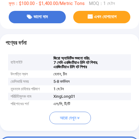
মূল্য：$100.00 - $1,400.00/Metric Tons
MOQ：1 মে.টন
ভালো দাম
এখন যোগাযোগ
পণ্যের বর্ণনা
,
জিরো অ্যাডিটিভ শুকনো মরিচ
হাইলাইট
,
7 সেমি এরজিংটিয়াও চিলি হট পিপার
এরজিংটিয়াও চিলি হট পিপার
উৎপত্তি স্থল
হেনান, চীন
ডেলিভারি সময়
5-8 কর্মদিবস
ন্যূনতম চাহিদার পরিমাণ
1 মে.টন
পরিচিতিমুলক নাম
XingLong01
পরিশোধের শর্ত
এল/সি, টি/টি
আরো দেখুন