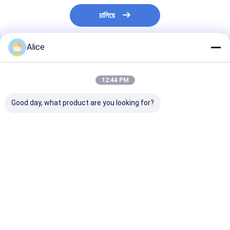
চালিয়ে
Alice
প্রস্তাবিত পণ্য
12:44 PM
Good day, what product are you looking for?
মসলাযুক্ত হালকা শুকনো লাল
আপনার রান্নার প্রয়োজনের জন্য
শক্তিশালী তিক্ত মরিচ স
মরিচের সুস্বাদু স্বাদ আবিষ্কার
নিখুঁত রেড হট শুকনো রেড চিলি
Yidu মরিচ শুকনো এব
করুন
মরিচ পান শুকনো এবং শীতল স্থান
স্থান স্বাদযুক্ত উপাদা
সঞ্চয়
মরিচ উপাদান সঙ্গে সঞ্চয
ভালো দাম
ভালো দাম
ভালো দাম