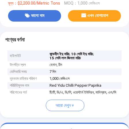
মূল্য：$2,200.00/Metric Tons
MOQ：1,000 কেজিএস
ভালো দাম
এখন যোগাযোগ
পণ্যের বর্ণনা
,
,
কান্ডহীন ইদু মরিচ
10 সেমি ইদু মরিচ
হাইলাইট
15 সেমি লাল জিনতা মরিচ
উৎপত্তি স্থল
হেনান, চীন
ডেলিভারি সময়
7 দিন
ন্যূনতম চাহিদার পরিমাণ
1,000 কেজিএস
পরিচিতিমুলক নাম
Red Yidu Chilli Pepper Paprika
পরিশোধের শর্ত
টি/টি, ডি/এ, ডি/পি, ওয়েস্টার্ন ইউনিয়ন, মানিগ্রাম, এল/সি
আরো দেখুন