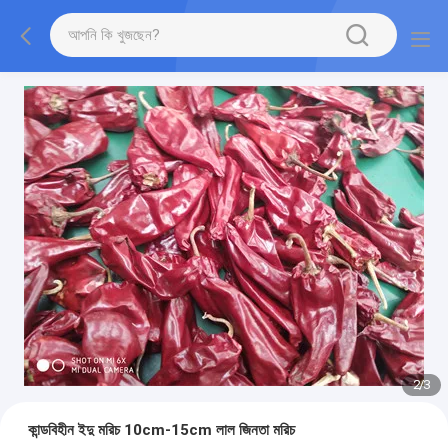
2
/
3
কান্ডবিহীন ইদু মরিচ 10cm-15cm লাল জিনতা মরিচ