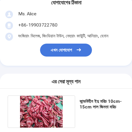
যোগাযোগের ঠিকানা
Ms. Alice
+86-19903722780
দংজিয়াং ভিলেজ, জিংডিয়ান টাউন, নেহুয়াং কাউন্টি, আনিয়াং, হেনান
এখন যোগাযোগ
এর সেরা মূল্য পান
কান্ডবিহীন ইদু মরিচ 10cm-
15cm লাল জিনতা মরিচ