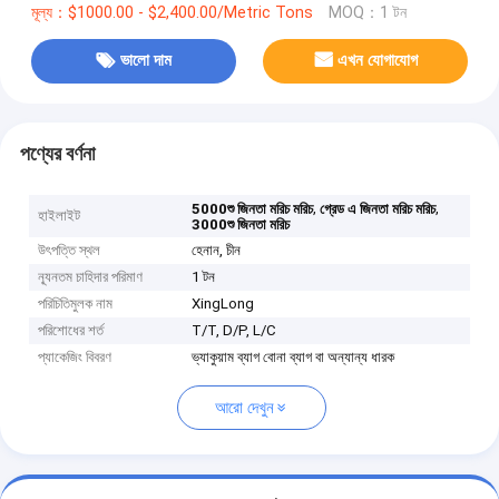
মূল্য：$1000.00 - $2,400.00/Metric Tons
MOQ：1 টন
ভালো দাম
এখন যোগাযোগ
পণ্যের বর্ণনা
,
,
5000শু জিনতা মরিচ মরিচ
গ্রেড এ জিনতা মরিচ মরিচ
হাইলাইট
3000শু জিনতা মরিচ
উৎপত্তি স্থল
হেনান, চীন
ন্যূনতম চাহিদার পরিমাণ
1 টন
পরিচিতিমুলক নাম
XingLong
পরিশোধের শর্ত
T/T, D/P, L/C
প্যাকেজিং বিবরণ
ভ্যাকুয়াম ব্যাগ বোনা ব্যাগ বা অন্যান্য ধারক
আরো দেখুন