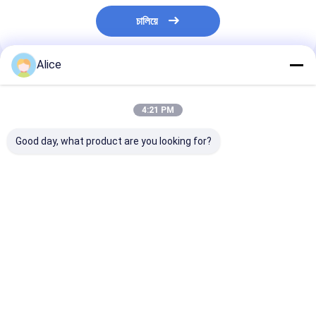
চালিয়ে
Alice
প্রস্তাবিত পণ্য
4:21 PM
Good day, what product are you looking for?
মসলাযুক্ত হালকা শুকনো লাল
আপনার রান্নার প্রয়োজনের জন্য
শক্তিশালী তিক্ত মরিচ স
মরিচের সুস্বাদু স্বাদ আবিষ্কার
নিখুঁত রেড হট শুকনো রেড চিলি
Yidu মরিচ শুকনো এব
করুন
মরিচ পান শুকনো এবং শীতল স্থান
স্থান স্বাদযুক্ত উপাদা
সঞ্চয়
মরিচ উপাদান সঙ্গে সঞ্চয
ভালো দাম
ভালো দাম
ভালো দাম